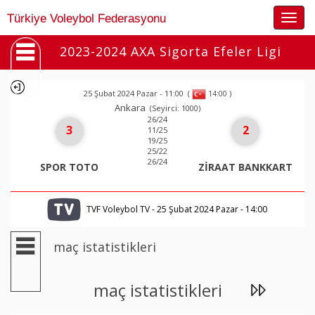
Togg
Türkiye Voleybol Federasyonu
navig
2023-2024 AXA Sigorta Efeler Ligi
25 Şubat 2024 Pazar - 11:00
(
)
14:00
Ankara
(Seyirci: 1000)
26/24
3
2
11/25
19/25
25/22
26/24
SPOR TOTO
ZİRAAT BANKKART
TVF Voleybol TV - 25 Şubat 2024 Pazar - 14:00
maç istatistikleri
maç istatistikleri