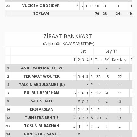
VUCICEVIC BOZIDAR
*
6
3
3
10
3
3
10
23
2
TOPLAM
70
23
24
106
ZİRAAT BANKKART
(Antrenör: KAVAZ MUSTAFA)
Set
Sayılar
1
2
3
4
5
Tot.
SK
Kaz.-Kay.
Tot
ANDERSON MATTHEW
-
-
-
-
1
1
TER MAAT WOUTER
4
5
4
5
2
32
13
22
15
2
2
YALCIN ABDULSAMET (L)
*
*
-
-
-
-
4
4
BULBUL BEDIRHAN
6
1
6
1
4
17
9
11
20
7
7
SAHIN HACI
*
3
4
4
2
-3
8
9
9
EKSI ARSLAN
1
2
1
2
5
2
-
-4
22
10
1
TUINSTRA BENNIE
2
3
2
3
6
20
7
9
24
12
1
TOSUN BURAKHAN
3
4
*
1
3
1
2
14
13
1
GUNES FAIK SAMET
*
-
-
-
-
14
1