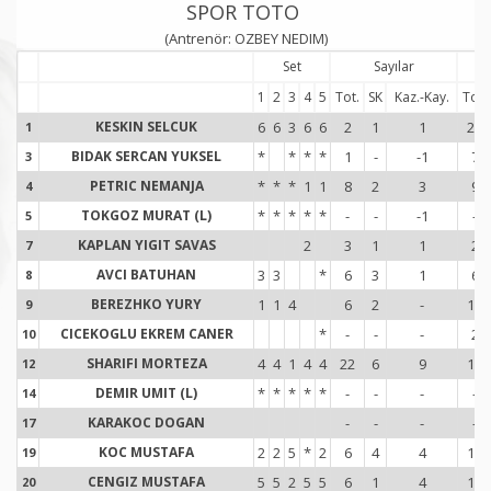
SPOR TOTO
(Antrenör: OZBEY NEDIM)
Set
Sayılar
1
2
3
4
5
Tot.
SK
Kaz.-Kay.
Tot.
KESKIN SELCUK
6
6
3
6
6
2
1
1
20
1
1
BIDAK SERCAN YUKSEL
*
*
*
*
1
-
-1
7
3
3
PETRIC NEMANJA
*
*
*
1
1
8
2
3
9
4
4
TOKGOZ MURAT (L)
*
*
*
*
*
-
-
-1
-
5
5
KAPLAN YIGIT SAVAS
2
3
1
1
2
7
7
AVCI BATUHAN
3
3
*
6
3
1
6
8
8
BEREZHKO YURY
1
1
4
6
2
-
10
9
9
CICEKOGLU EKREM CANER
*
-
-
-
2
10
1
SHARIFI MORTEZA
4
4
1
4
4
22
6
9
14
12
1
DEMIR UMIT (L)
*
*
*
*
*
-
-
-
-
14
1
KARAKOC DOGAN
-
-
-
-
17
1
KOC MUSTAFA
2
2
5
*
2
6
4
4
16
19
1
CENGIZ MUSTAFA
5
5
2
5
5
6
1
4
10
20
2