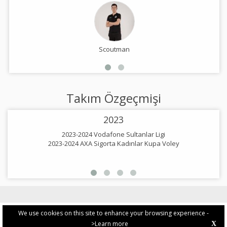
Scoutman
Takım Özgeçmişi
2023
2023-2024 Vodafone Sultanlar Ligi
2023-2024 AXA Sigorta Kadınlar Kupa Voley
2
We use cookies on this site to enhance your browsing experience -
>Learn more
X
PRIVACY POLICY