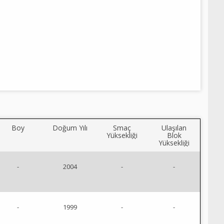
Boy
Doğum Yılı
Smaç
Ulaşılan
Yüksekliği
Blok
Yüksekliği
-
2004
-
-
-
1999
-
-