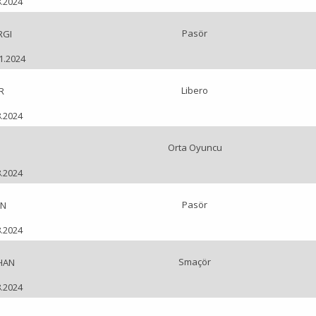
8.2024
Pasör
RGI
01.2024
Libero
R
8.2024
Orta Oyuncu
H
8.2024
Pasör
UN
8.2024
Smaçör
HAN
8.2024