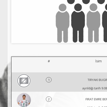
#
İsim
1
TIRYAKI BUG
ayrıldığı tarih 9.0
2
FIRAT EMRE BE