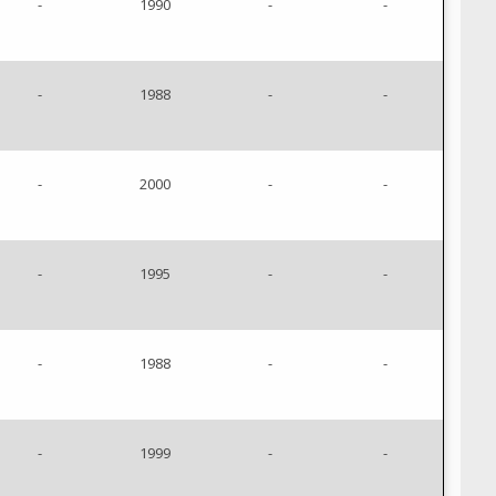
-
1990
-
-
-
1988
-
-
-
2000
-
-
-
1995
-
-
-
1988
-
-
-
1999
-
-