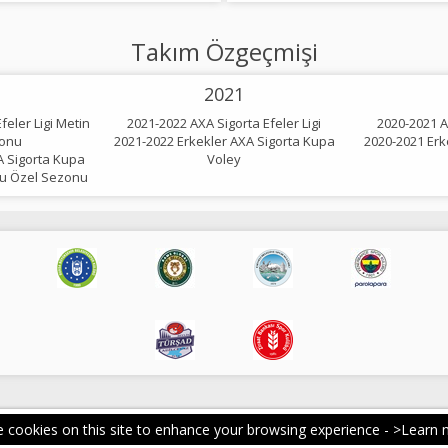
Takım Özgeçmişi
2021
feler Ligi Metin
2021-2022 AXA Sigorta Efeler Ligi
2020-2021 AX
onu
2021-2022 Erkekler AXA Sigorta Kupa
2020-2021 Erk
A Sigorta Kupa
Voley
lu Özel Sezonu
 cookies on this site to enhance your browsing experience -
>Learn 