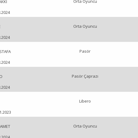
Orta Oyuncu
AKKI
8.2024
Orta Oyuncu
E
8.2024
Pasör
STAFA
8.2024
Pasör Çaprazı
LO
8.2024
Libero
H
11.2023
Orta Oyuncu
SAMET
8.2024