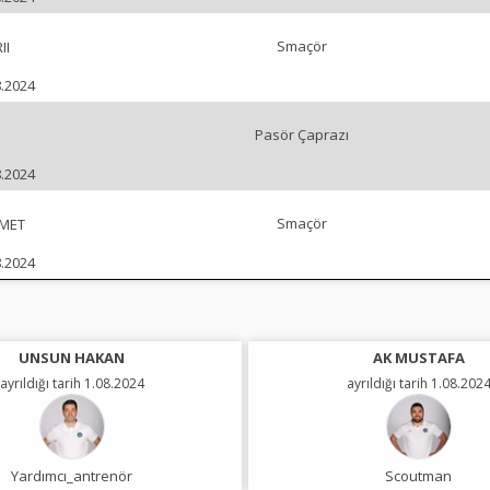
Smaçör
II
8.2024
Pasör Çaprazı
8.2024
Smaçör
MET
8.2024
UNSUN HAKAN
AK MUSTAFA
ayrıldığı tarih 1.08.2024
ayrıldığı tarih 1.08.202
Yardımcı_antrenör
Scoutman