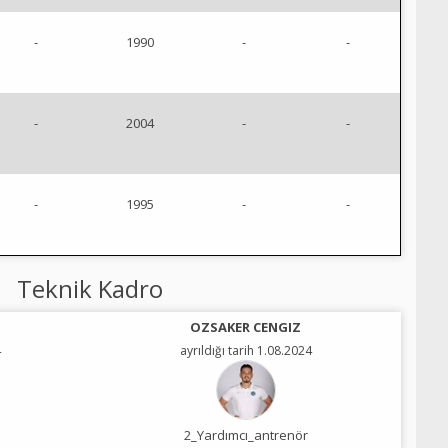
-
1990
-
-
-
2004
-
-
-
1995
-
-
Teknik Kadro
OZSAKER CENGIZ
4
ayrıldığı tarih 1.08.2024
2_Yardımcı_antrenör