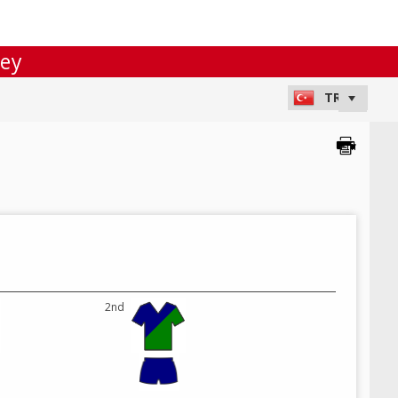
ley
2nd