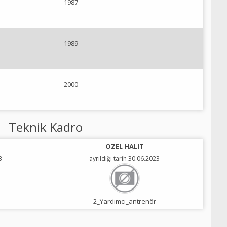
-
1987
-
-
-
1989
-
-
-
2000
-
-
Teknik Kadro
OZEL HALIT
3
ayrıldığı tarih 30.06.2023
2_Yardımcı_antrenör