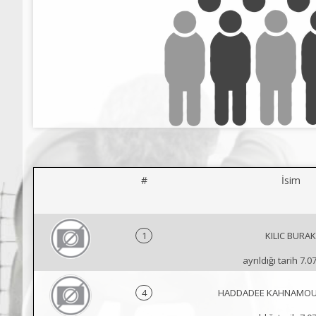
#
İsim
1
KILIC BURAK
ayrıldığı tarih 7.0
4
HADDADEE KAHNAMOU