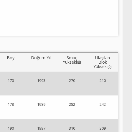
Boy
Doğum Yılı
Smaç
Ulaşılan
Yüksekliği
Blok
Yüksekliği
170
1993
270
210
178
1989
282
242
190
1997
310
309