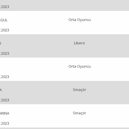
7.2023
Orta Oyuncu
RGUL
7.2023
Libero
U
7.2023
Orta Oyuncu
7.2023
Smaçör
A
7.2023
Smaçör
ARINA
7.2023