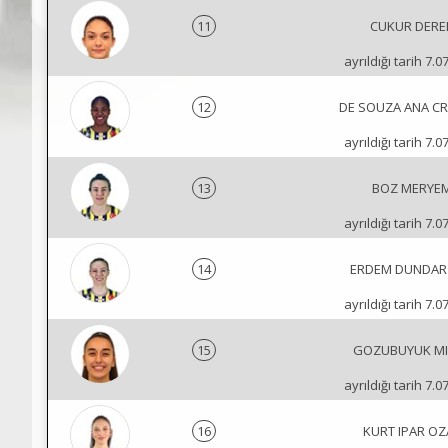
11
CUKUR DERE
ayrıldığı tarih 7.0
12
DE SOUZA ANA CR
ayrıldığı tarih 7.0
13
BOZ MERYE
ayrıldığı tarih 7.0
14
ERDEM DUNDAR
ayrıldığı tarih 7.0
15
GOZUBUYUK MI
ayrıldığı tarih 7.0
16
KURT IPAR OZ