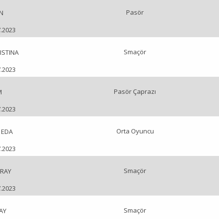
Pasör
N
7.2023
Smaçör
ISTINA
7.2023
Pasör Çaprazı
M
7.2023
Orta Oyuncu
 EDA
7.2023
Smaçör
RAY
7.2023
Smaçör
AY