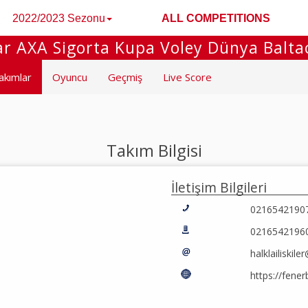
2022/2023 Sezonu
ALL COMPETITIONS
r AXA Sigorta Kupa Voley Dünya Balta
akımlar
Oyuncu
Geçmiş
Live Score
Takım Bilgisi
İletişim Bilgileri
0216542190
0216542196
halklailiskil
https://fene