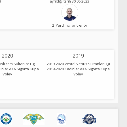
3
ayrıldığı tarih 30.06.2023
2_Yardımcı_antrenör
2020
2019
sli.com Sultanlar Ligi
2019-2020 Vestel Venus Sultanlar Ligi
2018-
ınlar AXA Sigorta Kupa
2019-2020 Kadınlar AXA Sigorta Kupa
2018-
Voley
Voley