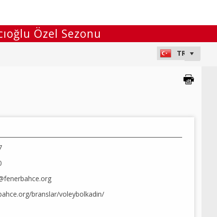
cıoğlu Özel Sezonu
7
0
er@fenerbahce.org
rbahce.org/branslar/voleybolkadin/