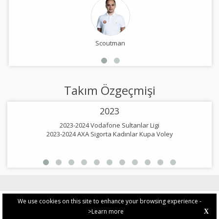
Scoutman
Takım Özgeçmişi
2023
2023-2024 Vodafone Sultanlar Ligi
2023-2024 AXA Sigorta Kadınlar Kupa Voley
2
We use cookies on this site to enhance your browsing experience -
>Learn more
X
PRIVACY POLICY