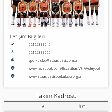
İletişim Bilgileri
02122899640
02122899650
sporkulubu@eczacibasi.com.tr
www.facebook.com/EczacibasiVitrAVoleybol
www.eczacibasisporkulubu.org.tr
Takım Kadrosu
#
İsim