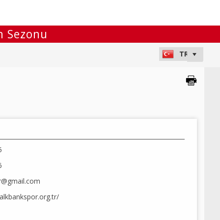
ün Sezonu
5
6
r@gmail.com
alkbankspor.org.tr/