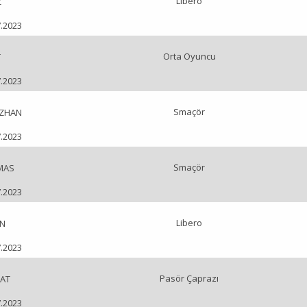
Libero
Z
7.2023
Orta Oyuncu
T
7.2023
Smaçör
ZHAN
7.2023
Smaçör
MAS
7.2023
Libero
N
7.2023
Pasör Çaprazı
AT
7.2023