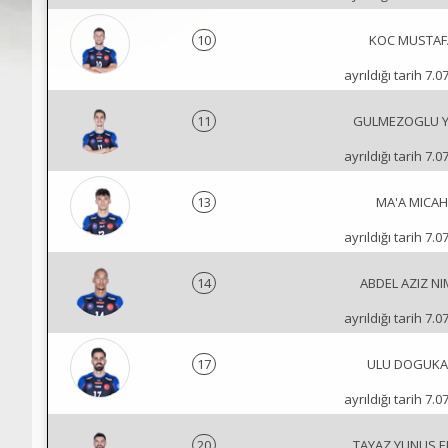
10
KOC MUSTAF
ayrıldığı tarih 7.0
11
GULMEZOGLU Y
ayrıldığı tarih 7.0
13
MA'A MICAH
ayrıldığı tarih 7.0
14
ABDEL AZIZ NI
ayrıldığı tarih 7.0
17
ULU DOGUK
ayrıldığı tarih 7.0
20
TAYAZ YUNUS 