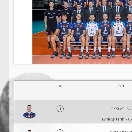
#
İsim
1
EKSI ASLAN
ayrıldığı tarih 7.0