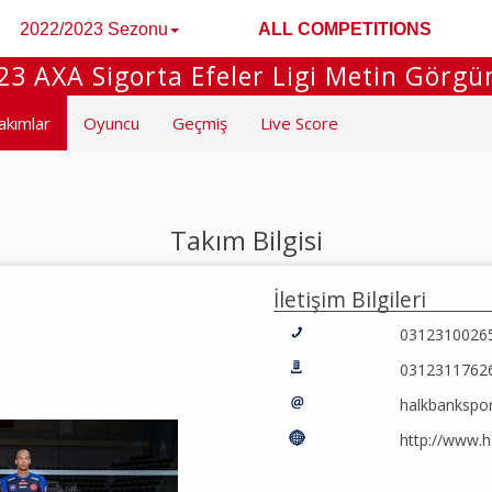
2022/2023 Sezonu
ALL COMPETITIONS
3 AXA Sigorta Efeler Ligi Metin Görg
akımlar
Oyuncu
Geçmiş
Live Score
Takım Bilgisi
İletişim Bilgileri
0312310026
0312311762
halkbankspo
http://www.h