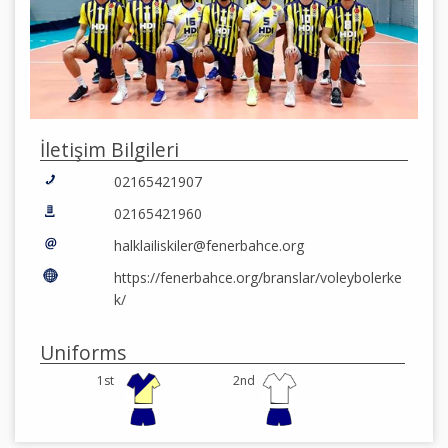
İletişim Bilgileri
02165421907
02165421960
halklailiskiler@fenerbahce.org
https://fenerbahce.org/branslar/voleybolerke
k/
Uniforms
1st
2nd