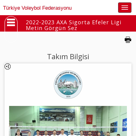
Togg
Türkiye Voleybol Federasyonu
navig
2022-2023 AXA Sigorta Efeler Ligi
Metin Görgün Sez
Takım Bilgisi