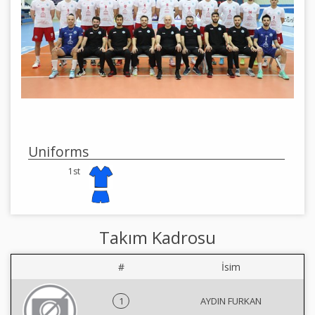
Uniforms
1st
Takım Kadrosu
#
İsim
1
AYDIN FURKAN