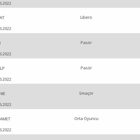
06.2022
Libero
AT
06.2022
Pasör
N
06.2022
Pasör
ALP
06.2022
Smaçör
NIE
06.2022
Orta Oyuncu
SAMET
06.2022