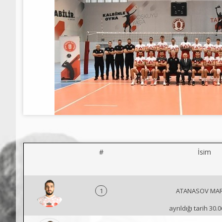
#
İsim
1
ATANASOV MAR
ayrıldığı tarih 30.