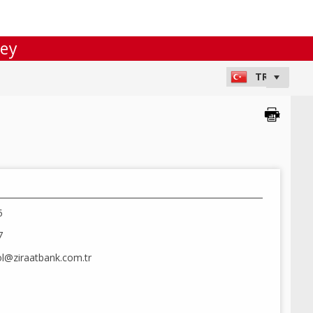
ley
5
7
ol@ziraatbank.com.tr