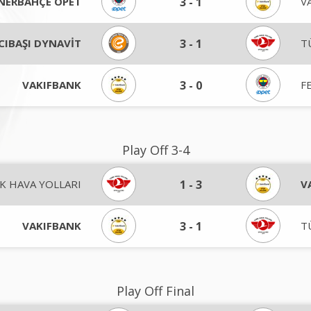
NERBAHÇE OPET
3
-
1
V
CIBAŞI DYNAVİT
3
-
1
T
VAKIFBANK
3
-
0
F
Play Off 3-4
K HAVA YOLLARI
1
-
3
V
VAKIFBANK
3
-
1
T
Play Off Final