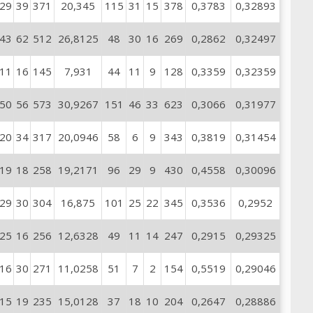
29
39
371
20,345
115
31
15
378
0,3783
0,32893
43
62
512
26,8125
48
30
16
269
0,2862
0,32497
11
16
145
7,931
44
11
9
128
0,3359
0,32359
50
56
573
30,9267
151
46
33
623
0,3066
0,31977
20
34
317
20,0946
58
6
9
343
0,3819
0,31454
19
18
258
19,2171
96
29
9
430
0,4558
0,30096
29
30
304
16,875
101
25
22
345
0,3536
0,2952
25
16
256
12,6328
49
11
14
247
0,2915
0,29325
16
30
271
11,0258
51
7
2
154
0,5519
0,29046
15
19
235
15,0128
37
18
10
204
0,2647
0,28886