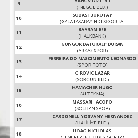
BAHOV DMITRII
9
(İNEGÖL BLD.)
SUBASI BURUTAY
10
(GALATASARAY HDI SİGORTA)
BAYRAM EFE
11
(HALKBANK)
GUNGOR BATURALP BURAK
12
(ARKAS SPOR)
FERREIRA DO NASCIMENTO LEONARDO
13
(SPOR TOTO)
CIROVIC LAZAR
14
(SORGUN BLD.)
HAMACHER HUGO
15
(ALTEKMA)
MASSARI JACOPO
16
(SOLHAN SPOR)
CARDONELL YOSVANY HERNANDEZ
17
(HALİLİYE BLD.)
HOAG NICHOLAS
18
(FENERBAHÇE HDI SİGORTA)