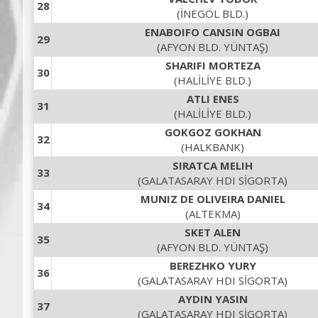
28
(İNEGÖL BLD.)
ENABOIFO CANSIN OGBAI
29
(AFYON BLD. YÜNTAŞ)
SHARIFI MORTEZA
30
(HALİLİYE BLD.)
ATLI ENES
31
(HALİLİYE BLD.)
GOKGOZ GOKHAN
32
(HALKBANK)
SIRATCA MELIH
33
(GALATASARAY HDI SİGORTA)
MUNIZ DE OLIVEIRA DANIEL
34
(ALTEKMA)
SKET ALEN
35
(AFYON BLD. YÜNTAŞ)
BEREZHKO YURY
36
(GALATASARAY HDI SİGORTA)
AYDIN YASIN
37
(GALATASARAY HDI SİGORTA)