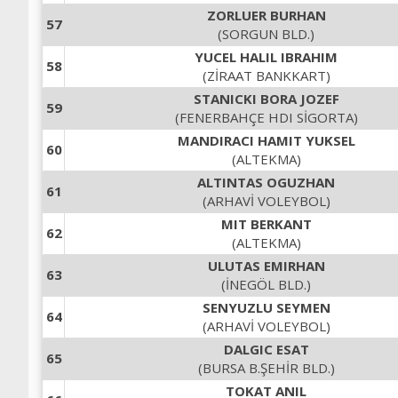
ZORLUER BURHAN
57
(SORGUN BLD.)
YUCEL HALIL IBRAHIM
58
(ZİRAAT BANKKART)
STANICKI BORA JOZEF
59
(FENERBAHÇE HDI SİGORTA)
MANDIRACI HAMIT YUKSEL
60
(ALTEKMA)
ALTINTAS OGUZHAN
61
(ARHAVİ VOLEYBOL)
MIT BERKANT
62
(ALTEKMA)
ULUTAS EMIRHAN
63
(İNEGÖL BLD.)
SENYUZLU SEYMEN
64
(ARHAVİ VOLEYBOL)
DALGIC ESAT
65
(BURSA B.ŞEHİR BLD.)
TOKAT ANIL