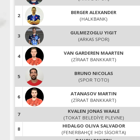
BERGER ALEXANDER
2
(HALKBANK)
GULMEZOGLU YIGIT
3
(ARKAS SPOR)
VAN GARDEREN MAARTEN
4
(ZİRAAT BANKKART)
BRUNO NICOLAS
5
(SPOR TOTO)
ATANASOV MARTIN
6
(ZİRAAT BANKKART)
KVALEN JONAS WAALE
7
(TOKAT BELEDİYE PLEVNE)
HIDALGO OLIVA SALVADOR
8
(FENERBAHÇE HDI SİGORTA)