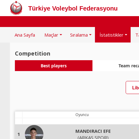
Türkiye Voleybol Federasyonu
Ana Sayfa
Maçlar
Sıralama
İstatistikler
T
Competition
Best players
Team rec
Lib
Oyuncu
MANDIRACI EFE
1
(ARKAS SPOR)