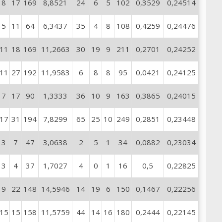
8
17
169
8,8521
24
6
5
102
0,3529
0,24514
5
11
64
6,3437
35
4
8
108
0,4259
0,24476
11
18
169
11,2663
30
19
9
211
0,2701
0,24252
11
27
192
11,9583
6
8
8
95
0,0421
0,24125
7
17
90
1,3333
36
10
9
163
0,3865
0,24015
17
31
194
7,8299
65
25
10
249
0,2851
0,23448
3
7
47
3,0638
2
5
1
34
0,0882
0,23034
3
4
37
1,7027
4
0
1
16
0,5
0,22825
9
22
148
14,5946
14
19
6
150
0,1467
0,22256
15
15
158
11,5759
44
14
16
180
0,2444
0,22145