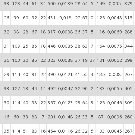
33
123
44
61
34
500
0,0139
28
64
5
149
0,005
379
26
99
60
92
22
431
0,018
22
67
0
125
0,0048
313
32
98
28
67
18
317
0,0088
36
37
5
116
0,0069
288
31
109
25
85
18
446
0,0085
38
63
7
164
0,0075
344
35
103
30
85
22
323
0,0088
37
19
27
101
0,0062
298
29
114
40
91
22
390
0,0121
41
55
3
135
0,008
267
33
127
13
44
14
492
0,0047
32
90
2
183
0,0055
405
30
114
40
98
22
357
0,0123
23
64
3
125
0,0046
309
16
60
33
88
7
201
0,0148
26
33
5
87
0,0096
260
35
114
51
83
16
454
0,0116
26
32
5
103
0,0045
267