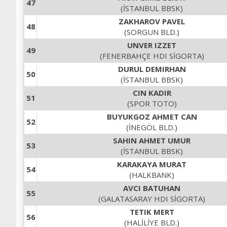
47
(İSTANBUL BBSK)
ZAKHAROV PAVEL
48
(SORGUN BLD.)
UNVER IZZET
49
(FENERBAHÇE HDI SİGORTA)
DURUL DEMIRHAN
50
(İSTANBUL BBSK)
CIN KADIR
51
(SPOR TOTO)
BUYUKGOZ AHMET CAN
52
(İNEGÖL BLD.)
SAHIN AHMET UMUR
53
(İSTANBUL BBSK)
KARAKAYA MURAT
54
(HALKBANK)
AVCI BATUHAN
55
(GALATASARAY HDI SİGORTA)
TETIK MERT
56
(HALİLİYE BLD.)