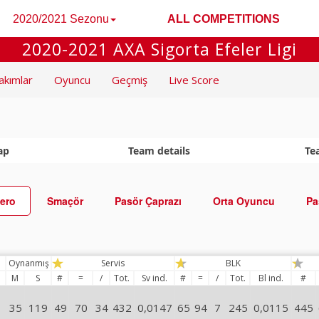
2020/2021 Sezonu
ALL COMPETITIONS
2020-2021 AXA Sigorta Efeler Ligi
akımlar
Oyuncu
Geçmiş
Live Score
ap
Team details
Te
ero
Smaçör
Pasör Çaprazı
Orta Oyuncu
Pa
Oynanmış
Servis
BLK
M
S
#
=
/
Tot.
Sv ind.
#
=
/
Tot.
Bl ind.
#
35
119
49
70
34
432
0,0147
65
94
7
245
0,0115
445