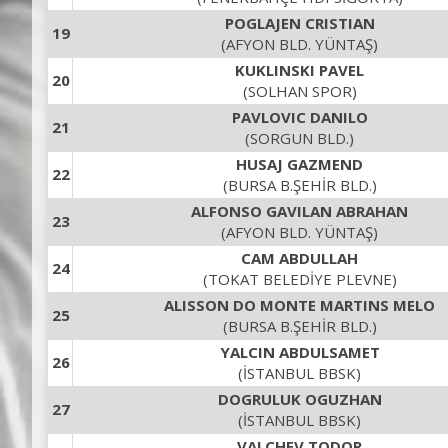
POGLAJEN CRISTIAN
19
(AFYON BLD. YÜNTAŞ)
KUKLINSKI PAVEL
20
(SOLHAN SPOR)
PAVLOVIC DANILO
21
(SORGUN BLD.)
HUSAJ GAZMEND
22
(BURSA B.ŞEHİR BLD.)
ALFONSO GAVILAN ABRAHAN
23
(AFYON BLD. YÜNTAŞ)
CAM ABDULLAH
24
(TOKAT BELEDİYE PLEVNE)
ALISSON DO MONTE MARTINS MELO
25
(BURSA B.ŞEHİR BLD.)
YALCIN ABDULSAMET
26
(İSTANBUL BBSK)
DOGRULUK OGUZHAN
27
(İSTANBUL BBSK)
VALCHEV TODOR