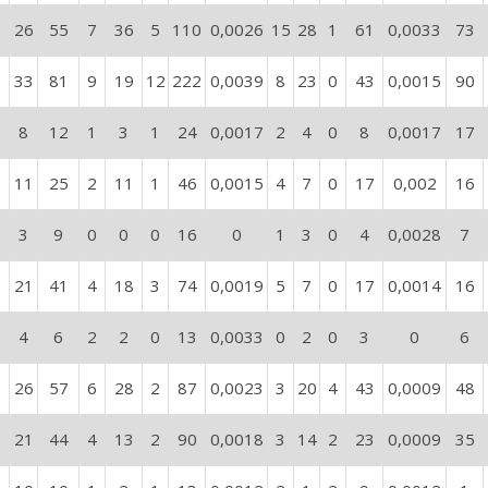
26
55
7
36
5
110
0,0026
15
28
1
61
0,0033
73
33
81
9
19
12
222
0,0039
8
23
0
43
0,0015
90
8
12
1
3
1
24
0,0017
2
4
0
8
0,0017
17
11
25
2
11
1
46
0,0015
4
7
0
17
0,002
16
3
9
0
0
0
16
0
1
3
0
4
0,0028
7
21
41
4
18
3
74
0,0019
5
7
0
17
0,0014
16
4
6
2
2
0
13
0,0033
0
2
0
3
0
6
26
57
6
28
2
87
0,0023
3
20
4
43
0,0009
48
21
44
4
13
2
90
0,0018
3
14
2
23
0,0009
35