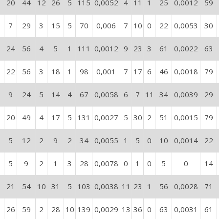
20
44
12
26
5
115
0,0052
4
11
1
25
0,0012
59
7
29
3
15
5
70
0,006
7
10
0
22
0,0053
30
24
56
4
5
1
111
0,0012
9
23
3
61
0,0022
63
22
56
3
18
1
98
0,001
7
17
6
46
0,0018
79
9
24
5
14
4
67
0,0058
6
7
11
34
0,0039
29
20
49
4
17
5
131
0,0027
5
30
2
51
0,0015
79
5
12
2
9
2
34
0,0055
1
5
0
10
0,0014
22
5
9
2
1
3
28
0,0078
0
1
0
5
0
14
21
54
10
31
5
103
0,0038
11
23
1
56
0,0028
71
26
59
2
28
10
139
0,0029
13
36
0
63
0,0031
61