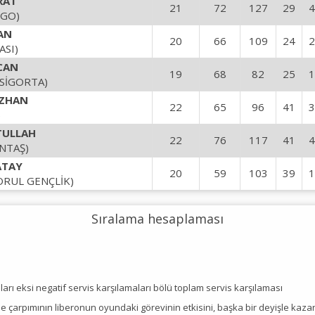
RAT
21
72
127
29
4
NGO)
AN
20
66
109
24
2
ASI)
CAN
19
68
82
25
1
SİGORTA)
UZHAN
22
65
96
41
3
)
TULLAH
22
76
117
41
4
NTAŞ)
ATAY
20
59
103
39
1
ORUL GENÇLİK)
Sıralama hesaplaması
aları eksi negatif servis karşılamaları bölü toplam servis karşılaması
 ile çarpımının liberonun oyundaki görevinin etkisini, başka bir deyişle kaz