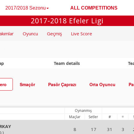
2017/2018 Sezonu
ALL COMPETITIONS
2017-2018 Efeler Ligi
akımlar
Oyuncu
Geçmiş
Live Score
ap
Team details
Te
ero
Smaçör
Pasör Çaprazı
Orta Oyuncu
Pa
Oynanmış
Maçlar
Setler
#
=
RKAY
8
17
31
3
.)