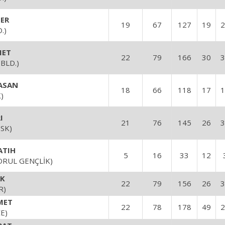
ER
19
67
127
19
2
.)
MET
22
79
166
30
3
BLD.)
ASAN
18
66
118
17
1
)
I
21
76
145
26
3
SK)
ATIH
5
16
33
12
ORUL GENÇLİK)
K
22
79
156
26
3
R)
MET
22
78
178
49
2
E)