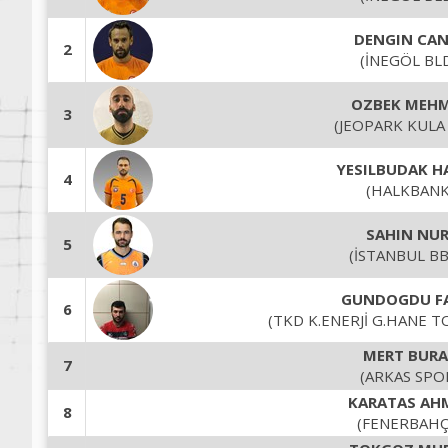
DENGIN CAN
2
(İNEGÖL BLD
OZBEK MEH
3
(JEOPARK KULA 
YESILBUDAK H
4
(HALKBANK
SAHIN NUR
5
(İSTANBUL BB
GUNDOGDU F
6
(TKD K.ENERJİ G.HANE T
MERT BURA
7
(ARKAS SPO
KARATAS AH
8
(FENERBAHÇ