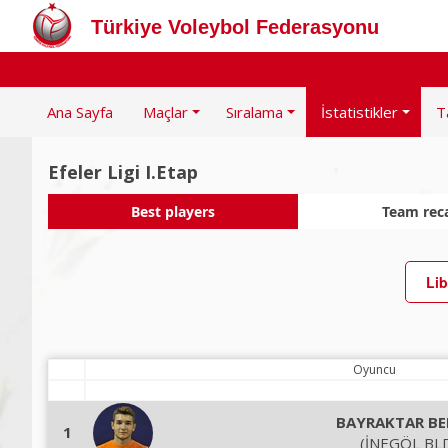
Türkiye Voleybol Federasyonu
Ana Sayfa
Maçlar
Sıralama
İstatistikler
T
Efeler Ligi I.Etap
Best players
Team rec
Lib
Oyuncu
BAYRAKTAR BE
1
(İNEGÖL BLD