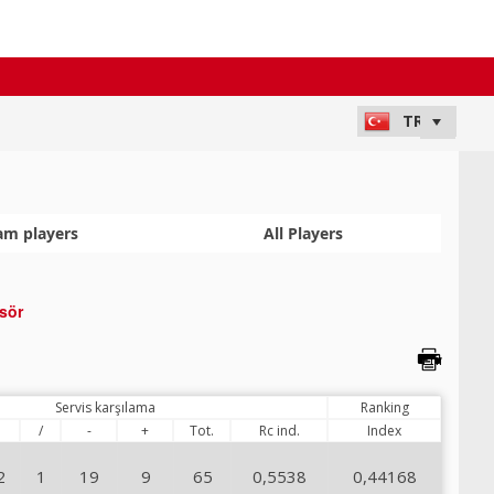
am players
All Players
sör
Servis karşılama
Ranking
!
/
-
+
Tot.
Rc ind.
Index
2
1
19
9
65
0,5538
0,44168