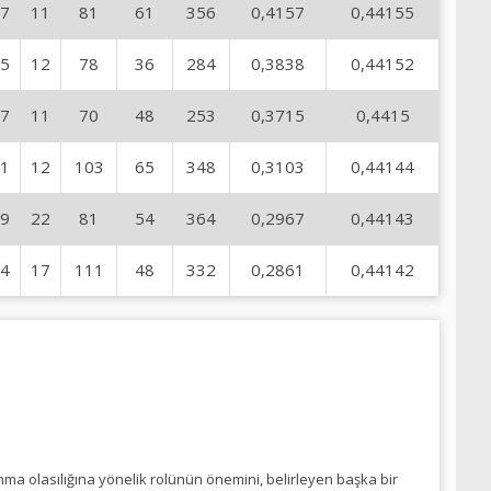
7
11
81
61
356
0,4157
0,44155
5
12
78
36
284
0,3838
0,44152
7
11
70
48
253
0,3715
0,4415
1
12
103
65
348
0,3103
0,44144
9
22
81
54
364
0,2967
0,44143
4
17
111
48
332
0,2861
0,44142
anma olasılığına yönelik rolünün önemini, belirleyen başka bir