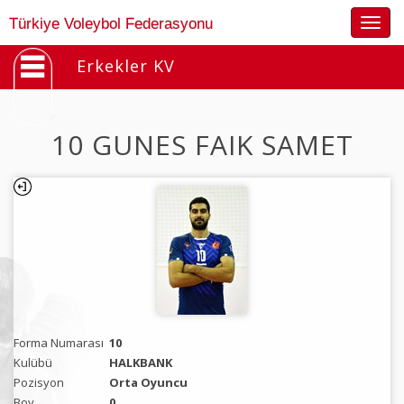
Togg
Türkiye Voleybol Federasyonu
navig
Erkekler KV
10 GUNES FAIK SAMET
Forma Numarası
10
Kulübü
HALKBANK
Pozisyon
Orta Oyuncu
Boy
0