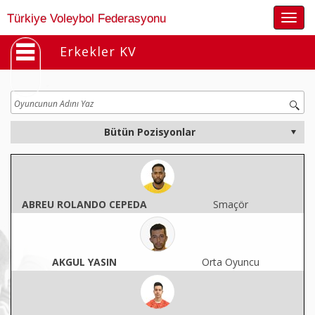
Togg
Türkiye Voleybol Federasyonu
navig
Erkekler KV
ABREU ROLANDO CEPEDA
Smaçör
AKGUL YASIN
Orta Oyuncu