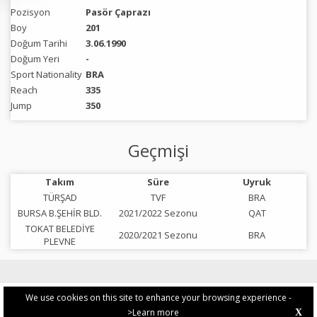
Pozisyon
Pasör Çaprazı
Boy
201
Doğum Tarihi
3.06.1990
Doğum Yeri
-
Sport Nationality
BRA
Reach
335
Jump
350
Geçmişi
Takım
Süre
Uyruk
TÜRŞAD
TVF
BRA
BURSA B.ŞEHİR BLD.
2021/2022 Sezonu
QAT
TOKAT BELEDİYE
2020/2021 Sezonu
BRA
PLEVNE
We use cookies on this site to enhance your browsing experience -
>Learn more
X
PRIVACY POLICY