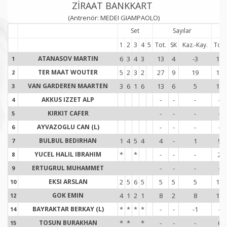
ZİRAAT BANKKART
(Antrenör: MEDEI GIAMPAOLO)
Set
Sayılar
1
2
3
4
5
Tot.
SK
Kaz.-Kay.
Tot.
ATANASOV MARTIN
6
3
4
3
13
4
-3
17
1
1
TER MAAT WOUTER
5
2
3
2
27
9
19
15
2
2
VAN GARDEREN MAARTEN
3
6
1
6
13
6
5
15
3
3
AKKUS IZZET ALP
-
-
-
-
4
4
KIRKIT CAFER
-
-
-
-
5
5
AYVAZOGLU CAN (L)
-
-
-
-
6
6
BULBUL BEDIRHAN
1
4
5
4
4
-
1
9
7
7
YUCEL HALIL IBRAHIM
*
*
-
-
-
2
8
8
ERTUGRUL MUHAMMET
-
-
-
-
9
9
EKSI ARSLAN
2
5
6
5
5
5
5
17
10
1
GOK EMIN
4
1
2
1
8
2
8
12
12
1
BAYRAKTAR BERKAY (L)
*
*
*
*
-
-
-1
-
14
1
TOSUN BURAKHAN
*
*
*
-
-
-
6
15
1