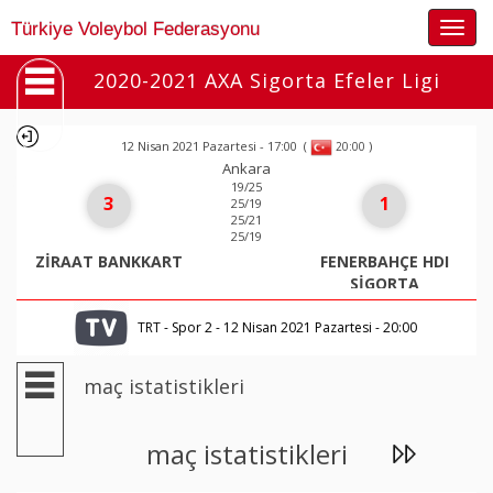
Togg
Türkiye Voleybol Federasyonu
navig
2020-2021 AXA Sigorta Efeler Ligi
12 Nisan 2021 Pazartesi - 17:00
(
)
20:00
Ankara
19/25
3
1
25/19
25/21
25/19
ZİRAAT BANKKART
FENERBAHÇE HDI
SİGORTA
TRT - Spor 2 - 12 Nisan 2021 Pazartesi - 20:00
maç istatistikleri
maç istatistikleri