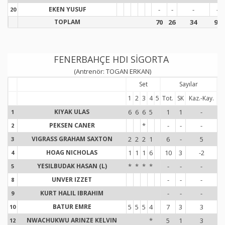
EKEN YUSUF
-
-
-
-
20
2
TOPLAM
70
26
34
93
FENERBAHÇE HDI SİGORTA
(Antrenör: TOGAN ERKAN)
Set
Sayılar
1
2
3
4
5
Tot.
SK
Kaz.-Kay.
To
KIYAK ULAS
6
6
6
5
1
1
-
1
1
1
PEKSEN CANER
*
-
-
-
2
2
VIGRASS GRAHAM SAXTON
2
2
2
1
6
-
5
1
3
3
HOAG NICHOLAS
1
1
1
6
10
3
-2
1
4
4
YESILBUDAK HASAN (L)
*
*
*
*
-
-
-
5
5
UNVER IZZET
-
-
-
8
8
KURT HALIL IBRAHIM
-
-
-
9
9
BATUR EMRE
5
5
5
4
7
3
3
1
10
1
NWACHUKWU ARINZE KELVIN
*
5
1
3
12
1