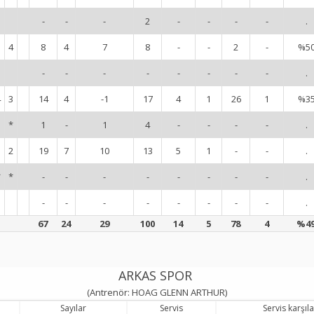
-
-
-
2
-
-
-
-
.
5
4
8
4
7
8
-
-
2
-
%5
-
-
-
-
-
-
-
-
.
4
3
14
4
-1
17
4
1
26
1
%3
*
1
-
1
4
-
-
-
-
.
3
2
19
7
10
13
5
1
-
-
.
*
*
-
-
-
-
-
-
-
-
.
-
-
-
-
-
-
-
-
.
67
24
29
100
14
5
78
4
%4
ARKAS SPOR
(Antrenör: HOAG GLENN ARTHUR)
Sayılar
Servis
Servis karşı