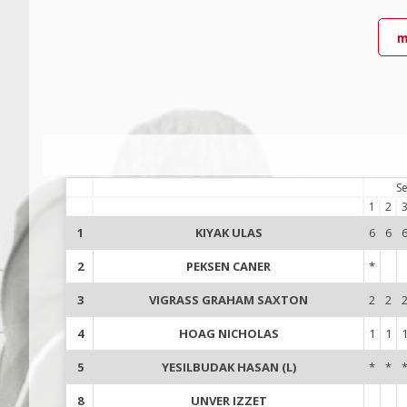
m
Se
1
2
1
KIYAK ULAS
6
6
2
PEKSEN CANER
*
3
VIGRASS GRAHAM SAXTON
2
2
4
HOAG NICHOLAS
1
1
5
YESILBUDAK HASAN (L)
*
*
8
UNVER IZZET