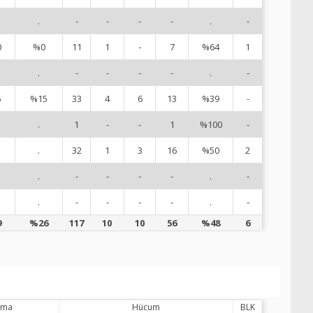
.
-
-
-
-
.
-
9
0
%0
11
1
-
7
%64
1
1
.
-
-
-
-
.
-
1
5
%15
33
4
6
13
%39
-
1
.
1
-
-
1
%100
-
1
.
32
1
3
16
%50
2
1
.
-
-
-
-
.
-
1
.
-
-
-
-
.
-
1
9
%26
117
10
10
56
%48
6
lama
Hücum
BLK