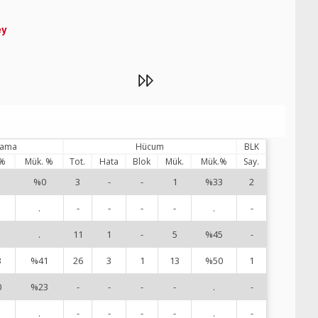
ey
ılama
Hücum
BLK
 %
Mük. %
Tot.
Hata
Blok
Mük.
Mük.%
Say.
%0
3
-
-
1
%33
2
1
.
-
-
-
-
.
-
2
.
11
1
-
5
%45
-
3
3
%41
26
3
1
13
%50
1
4
0
%23
-
-
-
-
.
-
5
.
-
-
-
-
.
-
8