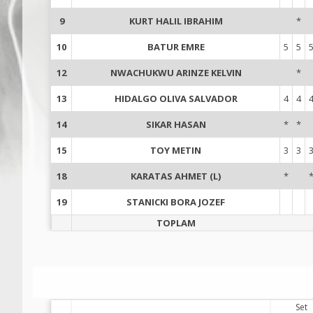
9
KURT HALIL IBRAHIM
*
10
BATUR EMRE
5
5
12
NWACHUKWU ARINZE KELVIN
*
13
HIDALGO OLIVA SALVADOR
4
4
14
SIKAR HASAN
*
*
15
TOY METIN
3
3
18
KARATAS AHMET (L)
*
19
STANICKI BORA JOZEF
TOPLAM
Set