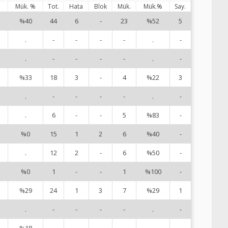
%
Mük. %
Tot.
Hata
Blok
Mük.
Mük.%
Say.
%40
44
6
-
23
%52
5
1
.
-
-
-
-
.
-
2
.
-
-
-
-
.
-
3
%33
18
3
-
4
%22
3
4
.
-
-
-
-
.
-
5
.
6
-
-
5
%83
-
7
%0
15
1
2
6
%40
-
8
.
12
2
-
6
%50
-
9
%0
1
-
-
1
%100
-
1
%29
24
1
3
7
%29
1
1
.
-
-
-
-
.
-
1
%18
-
-
-
-
.
-
1