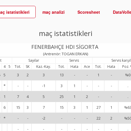
aç istatistikleri
maç analizi
Scoresheet
DataVoll
maç istatistikleri
FENERBAHÇE HDI SİGORTA
(Antrenör: TOGAN ERKAN)
t
Sayılar
Servis
Servis karş
3
4
5
Tot.
SK
Kaz.-Kay.
Tot.
Hata
Ace
Tot.
Hata
Poz.
6
5
3
2
3
13
-
-
1
-
%0
*
-
-
-1
3
1
-
-
-
.
2
1
7
4
5
25
1
2
-
-
.
1
6
15
3
7
15
3
1
27
1
%6
*
*
-
-
-2
-
-
-
22
2
%5
-
-
-
-
-
-
-
-
.