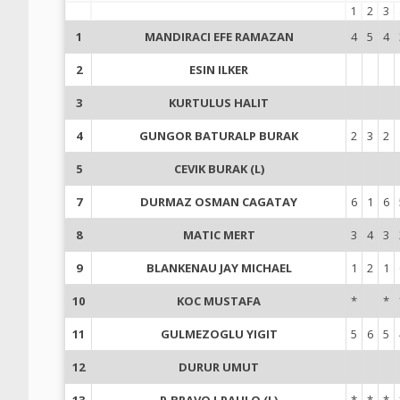
1
2
3
1
MANDIRACI EFE RAMAZAN
4
5
4
2
ESIN ILKER
3
KURTULUS HALIT
4
GUNGOR BATURALP BURAK
2
3
2
5
CEVIK BURAK (L)
7
DURMAZ OSMAN CAGATAY
6
1
6
8
MATIC MERT
3
4
3
9
BLANKENAU JAY MICHAEL
1
2
1
10
KOC MUSTAFA
*
*
11
GULMEZOGLU YIGIT
5
6
5
12
DURUR UMUT
13
P.BRAVO J.PAULO (L)
*
*
*