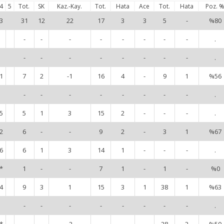
4
5
Tot.
SK
Kaz.-Kay.
Tot.
Hata
Ace
Tot.
Hata
Poz. 
3
31
12
22
17
3
3
5
-
%80
-
-
-
-
-
-
-
-
.
-
-
-
-
-
-
-
-
.
1
7
2
-1
16
4
-
9
1
%56
-
-
-
-
-
-
-
-
.
5
5
1
3
15
2
-
-
-
.
2
6
-
-
9
2
-
3
1
%67
6
6
1
3
14
1
-
-
-
.
*
1
-
-
7
1
-
1
-
%0
4
9
3
1
15
3
1
38
1
%63
-
-
-
-
-
-
-
-
.
*
-
-
-2
-
-
-
28
2
%50