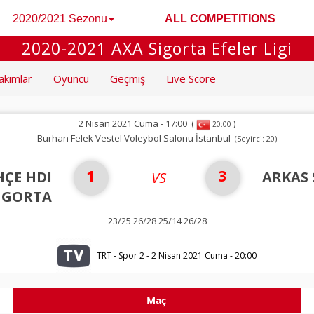
2020/2021 Sezonu
ALL COMPETITIONS
2020-2021 AXA Sigorta Efeler Ligi
akımlar
Oyuncu
Geçmiş
Live Score
2 Nisan 2021 Cuma - 17:00
(
)
20:00
Burhan Felek Vestel Voleybol Salonu İstanbul
(Seyirci: 20)
1
3
ÇE HDI
ARKAS
VS
İGORTA
23/25 26/28 25/14 26/28
TRT - Spor 2 - 2 Nisan 2021 Cuma - 20:00
Maç