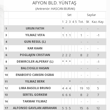
AFYON BLD. YÜNTAŞ
(Antrenör: HASCAN BURAK)
Set
Sayılar
1
2
3
4
5
Tot.
SK
Kaz.-Kay.
To
URUN FATIH
*
-
-
-
-
1
1
YILMAZ VEFA
1
1
1
1
-
-1
1
3
3
GUN RESUL (L)
-
-
-
-
4
4
KAR KAAN
-
-
-
-
5
5
POGLAJEN CRISTIAN
2
2
2
8
2
7
1
6
6
DEMIRCILER ALPERAY (L)
*
*
*
-
-
-1
-
8
8
BALCIOGLU HASAN
-
-
-
-
9
9
ENABOIFO CANSIN OGBAI
-
-
-
-
10
1
YILMAZ BERK
*
-
-
-
11
1
LIMA BASOLU BRUNO
4
4
4
19
10
5
1
12
1
SERTEL GORKEM
6
6
6
8
2
7
13
1
TAKMAK YILMAZ
-
-
-
-
16
1
ALFONSO GAVILAN ABRAHAN
5
5
5
15
6
12
1
17
1