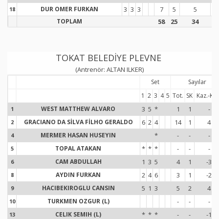
DUR OMER FURKAN
3
3
3
7
5
5
1
18
1
TOPLAM
58
25
34
7
TOKAT BELEDİYE PLEVNE
(Antrenör: ALTAN ILKER)
Set
Sayılar
1
2
3
4
5
Tot.
SK
Kaz.-Kay
WEST MATTHEW ALVARO
3
5
*
1
1
-
1
1
GRACIANO DA SİLVA FİLHO GERALDO
6
2
4
14
1
4
2
2
MERMER HASAN HUSEYIN
*
-
-
-
4
4
TOPAL ATAKAN
*
*
*
-
-
-
5
5
CAM ABDULLAH
1
3
5
4
1
-3
6
6
AYDIN FURKAN
2
4
6
3
1
-2
8
8
HACIBEKIROGLU CANSIN
5
1
3
5
2
4
9
9
TURKMEN OZGUR (L)
-
-
-
10
1
CELIK SEMIH (L)
*
*
*
-
-
-1
13
1