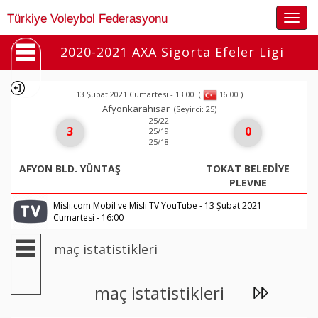
Togg
Türkiye Voleybol Federasyonu
navig
2020-2021 AXA Sigorta Efeler Ligi
13 Şubat 2021 Cumartesi - 13:00
(
)
16:00
Afyonkarahisar
(Seyirci: 25)
25/22
3
0
25/19
25/18
AFYON BLD. YÜNTAŞ
TOKAT BELEDİYE
PLEVNE
Misli.com Mobil ve Misli TV YouTube - 13 Şubat 2021
Cumartesi - 16:00
maç istatistikleri
maç istatistikleri