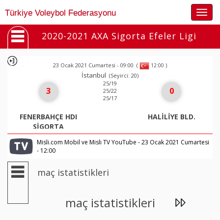
Togg
Türkiye Voleybol Federasyonu
navig
2020-2021 AXA Sigorta Efeler Ligi
23 Ocak 2021 Cumartesi - 09:00
(
)
12:00
İstanbul
(Seyirci: 20)
25/19
3
0
25/22
25/17
FENERBAHÇE HDI
HALİLİYE BLD.
SİGORTA
Misli.com Mobil ve Misli TV YouTube - 23 Ocak 2021 Cumartesi
- 12:00
maç istatistikleri
maç istatistikleri