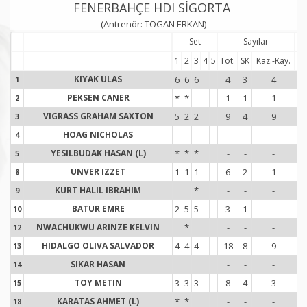
FENERBAHÇE HDI SİGORTA
(Antrenör: TOGAN ERKAN)
Set
Sayılar
1
2
3
4
5
Tot.
SK
Kaz.-Kay.
To
KIYAK ULAS
6
6
6
4
3
4
1
1
1
PEKSEN CANER
*
*
1
1
1
2
2
VIGRASS GRAHAM SAXTON
5
2
2
9
4
9
3
3
HOAG NICHOLAS
-
-
-
-
4
4
YESILBUDAK HASAN (L)
*
*
*
-
-
-
-
5
5
UNVER IZZET
1
1
1
6
2
1
1
8
8
KURT HALIL IBRAHIM
*
-
-
-
9
9
BATUR EMRE
2
5
5
3
1
-
10
1
NWACHUKWU ARINZE KELVIN
*
-
-
-
-
12
1
HIDALGO OLIVA SALVADOR
4
4
4
18
8
9
1
13
1
SIKAR HASAN
-
-
-
-
14
1
TOY METIN
3
3
3
8
4
3
1
15
1
KARATAS AHMET (L)
*
*
-
-
-
-
18
1