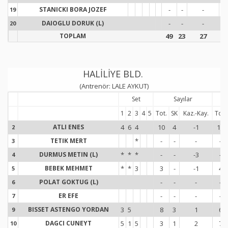
STANICKI BORA JOZEF
-
-
-
-
19
1
DAIOGLU DORUK (L)
-
-
-
-
20
2
TOPLAM
49
23
27
7
HALİLİYE BLD.
(Antrenör: LALE AYKUT)
Set
Sayılar
1
2
3
4
5
Tot.
SK
Kaz.-Kay.
Tot.
ATLI ENES
4
6
4
10
4
-1
10
2
2
TETIK MERT
*
-
-
-
-
3
3
DURMUS METIN (L)
*
*
*
-
-
-3
-
4
4
BEBEK MEHMET
*
*
3
3
-
-1
4
5
5
POLAT GOKTUG (L)
-
-
-
-
6
6
ER EFE
-
-
-
-
7
7
BISSET ASTENGO YORDAN
3
5
8
3
1
6
9
9
DAGCI CUNEYT
5
1
5
3
1
2
7
10
1