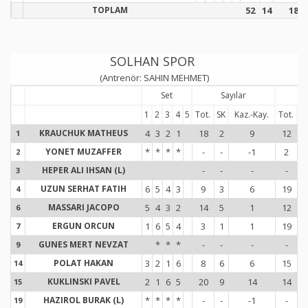
TOPLAM
52
14
18
SOLHAN SPOR
(Antrenör: SAHIN MEHMET)
Set
Sayılar
Se
1
2
3
4
5
Tot.
SK
Kaz.-Kay.
Tot.
H
KRAUCHUK MATHEUS
4
3
2
1
18
2
9
12
1
1
YONET MUZAFFER
*
*
*
*
-
-
-1
2
2
2
HEPER ALI IHSAN (L)
-
-
-
-
3
3
UZUN SERHAT FATIH
6
5
4
3
9
3
6
19
4
4
MASSARI JACOPO
5
4
3
2
14
5
1
12
6
6
ERGUN ORCUN
1
6
5
4
3
1
1
19
7
7
GUNES MERT NEVZAT
*
*
*
-
-
-
-
9
9
POLAT HAKAN
3
2
1
6
8
6
6
15
14
1
KUKLINSKI PAVEL
2
1
6
5
20
9
14
14
15
1
HAZIROL BURAK (L)
*
*
*
*
-
-
-1
-
19
1