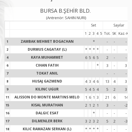
BURSA B.ŞEHİR BLD.
(Antrenör: SAHIN NURI)
Set
Sayılar
1
2
3
4
5
Tot.
SK
Kaz.-Kay
ZAMBAK MEHMET BOGACHAN
*
-
-
-
1
1
DURMUS CAGATAY (L)
*
*
*
*
-
-
-
2
2
KAYA MUHAMMET
6
5
6
5
2
-
-
4
4
CIHAN FATIH
*
3
-
3
6
6
TOKAT ANIL
-
-
-
7
7
HUSAJ GAZMEND
4
3
4
6
13
4
3
8
8
KILINC UGUR
5
4
5
4
5
2
3
9
9
ALISSON DO MONTE MARTINS MELO
1
6
1
3
21
6
14
11
1
KISAL MURATHAN
2
1
2
1
3
-
-2
15
1
DALGIC ESAT
*
-
-
-
16
1
DILMENLER BERK
3
2
3
2
5
2
-3
17
1
KILIC RAMAZAN SERKAN (L)
*
*
*
*
-
-
-
18
1