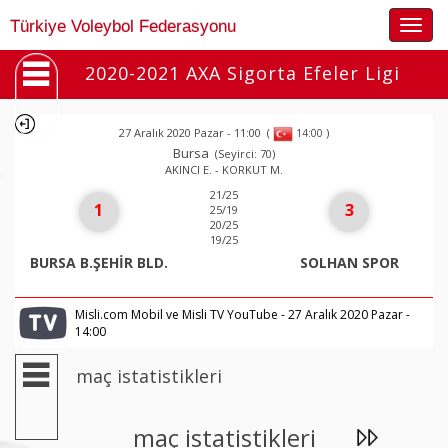
Togg
Türkiye Voleybol Federasyonu
navig
2020-2021 AXA Sigorta Efeler Ligi
27 Aralık 2020 Pazar - 11:00
(
)
14:00
Bursa
(Seyirci: 70)
AKINCI E. - KORKUT M.
21/25
1
3
25/19
20/25
19/25
BURSA B.ŞEHİR BLD.
SOLHAN SPOR
Misli.com Mobil ve Misli TV YouTube - 27 Aralık 2020 Pazar -
14:00
maç istatistikleri
maç istatistikleri