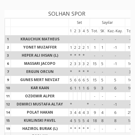
SOLHAN SPOR
Set
Sayılar
1
2
3
4
5
Tot.
SK
Kaz.-Kay.
Tot.
KRAUCHUK MATHEUS
-
-
-
-
1
1
YONET MUZAFFER
1
2
2
2
1
1
1
-1
17
2
2
HEPER ALI IHSAN (L)
*
*
*
*
-
-
-
-
3
3
MASSARI JACOPO
2
3
3
3
2
15
5
-1
16
6
6
ERGUN ORCUN
*
*
*
*
-
-
-
3
7
7
GUNES MERT NEVZAT
5
6
6
6
5
15
5
5
16
9
9
KAR KAAN
6
1
1
1
6
9
3
6
10
10
1
OZDEMIR ALPER
-
-
-
-
11
1
DEMIRCI MUSTAFA ALTAY
*
*
-
-
-1
-
12
1
POLAT HAKAN
3
4
4
4
3
9
4
6
25
14
1
KUKLINSKI PAVEL
4
5
5
5
4
18
8
8
14
15
1
HAZIROL BURAK (L)
*
*
*
*
*
-
-
-
-
19
1