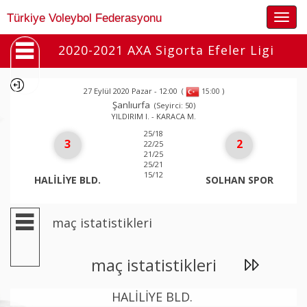
Togg
Türkiye Voleybol Federasyonu
navig
2020-2021 AXA Sigorta Efeler Ligi
27 Eylül 2020 Pazar - 12:00
(
)
15:00
Şanlıurfa
(Seyirci: 50)
YILDIRIM I. - KARACA M.
25/18
3
2
22/25
21/25
25/21
15/12
HALİLİYE BLD.
SOLHAN SPOR
maç istatistikleri
maç istatistikleri
HALİLİYE BLD.