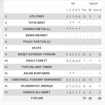
Set
Sayılar
1
2
3
4
5
Tot.
SK
Kaz.-Kay
ATLI ENES
3
2
3
6
6
12
5
6
2
2
TETIK MERT
*
*
*
-
-
-
3
3
DURMUS METIN (L)
*
*
*
*
*
-
-
-
4
4
BEBEK MEHMET
-
-
-
5
5
POLAT GOKTUG (L)
-
-
-
6
6
ER EFE
-
-
-
7
7
BISSET ASTENGO YORDAN
5
4
5
5
5
27
6
12
9
9
DAGCI CUNEYT
4
3
4
4
4
1
1
1
10
1
YURTSAL AKIF TANER
-
-
-
12
1
ASLAN BUNYAMIN
*
*
-
-
-1
13
1
CARDONELL YOSVANY HERNANDEZ
6
5
6
3
3
25
13
7
14
1
VILIMANOVIC ANDRIJA
2
1
2
2
2
6
4
1
15
1
ICMEGIZ ALI SAMET
1
6
1
1
1
6
4
3
17
1
TOPLAM
77
33
29