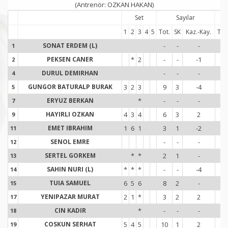
(Antrenör: OZKAN HAKAN)
Set
Sayılar
1
2
3
4
5
Tot.
SK
Kaz.-Kay.
Tot
SONAT ERDEM (L)
-
-
-
-
1
1
PEKSEN CANER
*
2
-
-
-1
5
2
2
DURUL DEMIRHAN
-
-
-
-
4
4
GUNGOR BATURALP BURAK
3
2
3
9
3
-4
12
5
5
ERYUZ BERKAN
*
-
-
-
-
7
7
HAYIRLI OZKAN
4
3
4
6
3
2
12
9
9
EMET IBRAHIM
1
6
1
3
1
-2
4
11
1
SENOL EMRE
-
-
-
-
12
1
SERTEL GORKEM
*
*
2
1
-
3
13
1
SAHIN NURI (L)
*
*
*
-
-
-4
-
14
1
TUIA SAMUEL
6
5
6
8
2
-
12
15
1
YENIPAZAR MURAT
2
1
*
3
2
2
6
17
1
CIN KADIR
*
-
-
-
-
18
1
COSKUN SERHAT
5
4
5
10
1
2
8
19
1