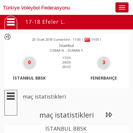
Togg
Türkiye Voleybol Federasyonu
navig
17-18 Efeler L.
20 Ocak 2018 Cumartesi - 11:00
(
)
14:00
İstanbul
OZBAR N. - DUMAN Y.
17/25
0
3
24/26
20/25
İSTANBUL BBSK
FENERBAHÇE
maç istatistikleri
maç istatistikleri
İSTANBUL BBSK