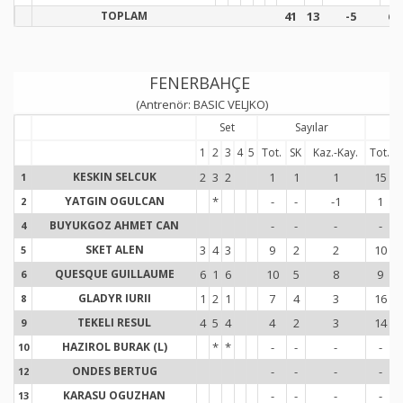
TOPLAM
41
13
-5
62
FENERBAHÇE
(Antrenör: BASIC VELJKO)
Set
Sayılar
S
1
2
3
4
5
Tot.
SK
Kaz.-Kay.
Tot.
KESKIN SELCUK
2
3
2
1
1
1
15
1
1
YATGIN OGULCAN
*
-
-
-1
1
2
2
BUYUKGOZ AHMET CAN
-
-
-
-
4
4
SKET ALEN
3
4
3
9
2
2
10
5
5
QUESQUE GUILLAUME
6
1
6
10
5
8
9
6
6
GLADYR IURII
1
2
1
7
4
3
16
8
8
TEKELI RESUL
4
5
4
4
2
3
14
9
9
HAZIROL BURAK (L)
*
*
-
-
-
-
10
1
ONDES BERTUG
-
-
-
-
12
1
KARASU OGUZHAN
-
-
-
-
13
1