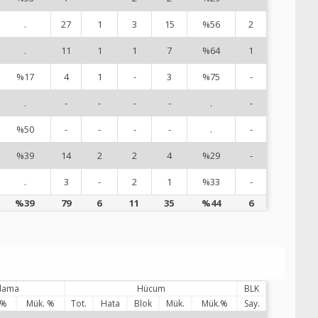
.
27
1
3
15
%56
2
9
.
11
1
1
7
%64
1
1
%17
4
1
-
3
%75
-
1
.
-
-
-
-
.
-
1
%50
-
-
-
-
.
-
1
%39
14
2
2
4
%29
-
1
.
3
-
2
1
%33
-
1
%39
79
6
11
35
%44
6
ılama
Hücum
BLK
 %
Mük. %
Tot.
Hata
Blok
Mük.
Mük.%
Say.