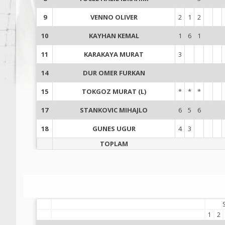
9
VENNO OLIVER
2
1
2
10
KAYHAN KEMAL
1
6
1
11
KARAKAYA MURAT
3
14
DUR OMER FURKAN
15
TOKGOZ MURAT (L)
*
*
*
17
STANKOVIC MIHAJLO
6
5
6
18
GUNES UGUR
4
3
TOPLAM
1
2