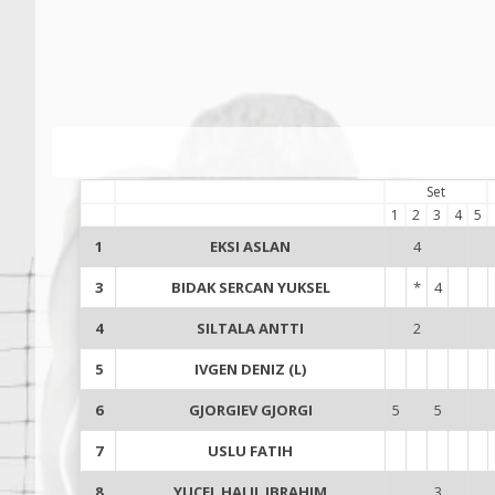
Set
1
2
3
4
5
1
EKSI ASLAN
4
3
BIDAK SERCAN YUKSEL
*
4
4
SILTALA ANTTI
2
5
IVGEN DENIZ (L)
6
GJORGIEV GJORGI
5
5
7
USLU FATIH
8
YUCEL HALIL IBRAHIM
3