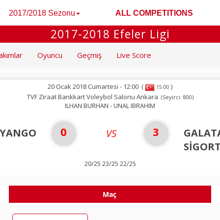
2017/2018 Sezonu
ALL COMPETITIONS
2017-2018 Efeler Ligi
akımlar
Oyuncu
Geçmiş
Live Score
20 Ocak 2018 Cumartesi - 12:00
(
)
15:00
TVF Ziraat Bankkart Voleybol Salonu Ankara
(Seyirci: 800)
ILHAN BURHAN - UNAL IBRAHIM
0
3
İYANGO
GALAT
VS
SİGOR
20/25 23/25 22/25
Maç