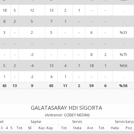
18
5
12
13
2
1
-
-
.
8
2
5
7
1
-
-
-
.
3
-
2
5
-
-
6
-
%33
-
-
-
-
-
-
-
-
.
-
-
-2
-
-
-
8
2
%75
5
2
-4
13
4
1
18
1
%56
1
-
-2
4
1
-
-
-
.
43
13
9
65
11
2
59
6
%58
GALATASARAY HDI SİGORTA
(Antrenör: OZBEY NEDIM)
Set
Sayılar
Servis
Servis karş
3
4
5
Tot.
SK
Kaz.-Kay.
Tot.
Hata
Ace
Tot.
Hata
Poz.