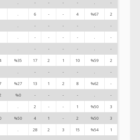
.
-
-
-
-
.
-
1
.
6
-
-
4
%67
2
2
.
-
-
-
-
.
-
3
.
-
-
-
-
.
-
4
.
-
-
-
-
.
-
6
4
%35
17
2
1
10
%59
2
7
.
-
-
-
-
.
-
8
7
%27
13
1
2
8
%62
-
9
2
%0
-
-
-
-
.
-
1
.
2
-
-
1
%50
3
1
0
%50
4
1
-
2
%50
3
1
.
28
2
3
15
%54
1
1