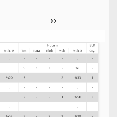
DataVolley
Hücum
BLK
Mük. %
Tot.
Hata
Blok
Mük.
Mük.%
Say.
.
-
-
-
-
.
-
1
.
5
1
1
-
%0
-
3
%20
6
-
-
2
%33
1
4
.
-
-
-
-
.
-
5
.
2
-
-
1
%50
2
6
.
-
-
-
-
.
-
7
%53
7
-
2
2
%29
-
8