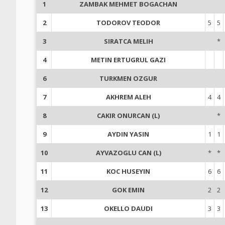
1
ZAMBAK MEHMET BOGACHAN
2
TODOROV TEODOR
5
5
3
SIRATCA MELIH
*
4
METIN ERTUGRUL GAZI
6
TURKMEN OZGUR
7
AKHREM ALEH
4
4
8
CAKIR ONURCAN (L)
*
9
AYDIN YASIN
1
1
10
AYVAZOGLU CAN (L)
*
*
11
KOC HUSEYIN
6
6
12
GOK EMIN
2
2
13
OKELLO DAUDI
3
3