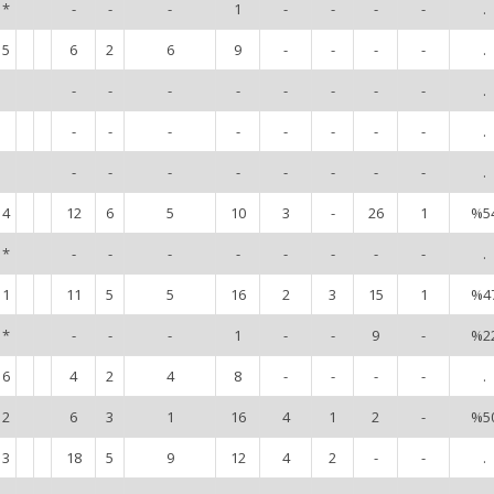
*
-
-
-
1
-
-
-
-
.
5
6
2
6
9
-
-
-
-
.
-
-
-
-
-
-
-
-
.
-
-
-
-
-
-
-
-
.
-
-
-
-
-
-
-
-
.
4
12
6
5
10
3
-
26
1
%5
*
-
-
-
-
-
-
-
-
.
1
11
5
5
16
2
3
15
1
%4
*
-
-
-
1
-
-
9
-
%2
6
4
2
4
8
-
-
-
-
.
2
6
3
1
16
4
1
2
-
%5
3
18
5
9
12
4
2
-
-
.