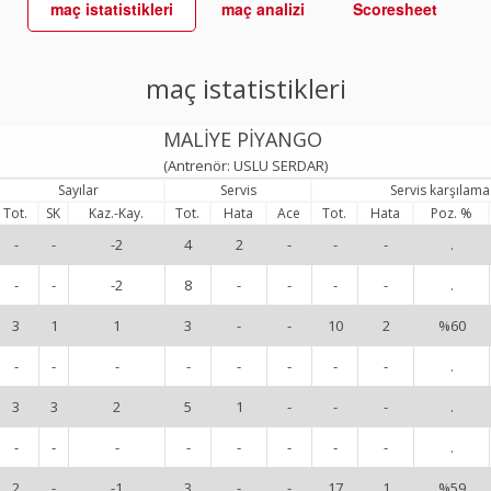
maç istatistikleri
maç analizi
Scoresheet
maç istatistikleri
MALİYE PİYANGO
(Antrenör: USLU SERDAR)
Sayılar
Servis
Servis karşılama
Tot.
SK
Kaz.-Kay.
Tot.
Hata
Ace
Tot.
Hata
Poz. %
-
-
-2
4
2
-
-
-
.
-
-
-2
8
-
-
-
-
.
3
1
1
3
-
-
10
2
%60
-
-
-
-
-
-
-
-
.
3
3
2
5
1
-
-
-
.
-
-
-
-
-
-
-
-
.
2
-
-1
3
-
-
17
1
%59