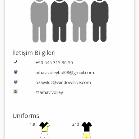
İletişim Bilgileri
+90 545 315 30 50
arhavivoleybol08@gmail.com
ozayyldz@windowslive.com
@arhavivolley
Uniforms
1st
2nd