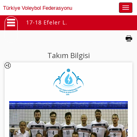
Togg
Türkiye Voleybol Federasyonu
navig
17-18 Efeler L.
Takım Bilgisi