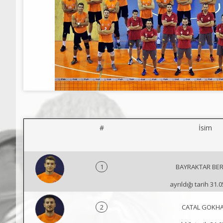
#
İsim
1
BAYRAKTAR BE
ayrıldığı tarih 31.
2
CATAL GOKH