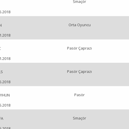
Smaçör
05.2018
Orta Oyuncu
N
01.2018
Pasör Çaprazı
C
01.2018
Pasör Çaprazı
LS
05.2018
Pasör
EYHUN
05.2018
Smaçör
FA
05.2018