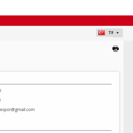
0
1
iyespor@gmail.com