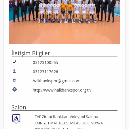
İletişim Bilgileri
03123100265
03123117626
halkbankspor@gmail.com
http://www.halkbankspor.org.tr/
Salon
TVF Ziraat Bankkart Voleybol Salonu
EMNIYET MAHALLESI MILAS SOK. NO:9/A