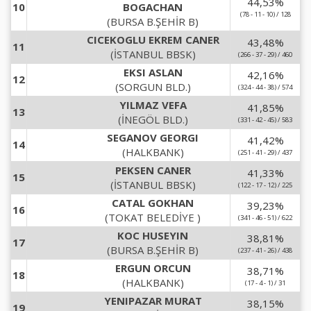
44,53
%
10
BOGACHAN
(78 - 11 - 10) / 128
(BURSA B.ŞEHİR B)
CICEKOGLU EKREM CANER
43,48
%
11
(İSTANBUL BBSK)
(266 - 37 - 29) / 460
EKSI ASLAN
42,16
%
12
(SORGUN BLD.)
(324 - 44 - 38) / 574
YILMAZ VEFA
41,85
%
13
(İNEGÖL BLD.)
(331 - 42 - 45) / 583
SEGANOV GEORGI
41,42
%
14
(HALKBANK)
(251 - 41 - 29) / 437
PEKSEN CANER
41,33
%
15
(İSTANBUL BBSK)
(122 - 17 - 12) / 225
CATAL GOKHAN
39,23
%
16
(TOKAT BELEDİYE )
(341 - 46 - 51) / 622
KOC HUSEYIN
38,81
%
17
(BURSA B.ŞEHİR B)
(237 - 41 - 26) / 438
ERGUN ORCUN
38,71
%
18
(HALKBANK)
(17 - 4 - 1) / 31
YENIPAZAR MURAT
38,15
%
19