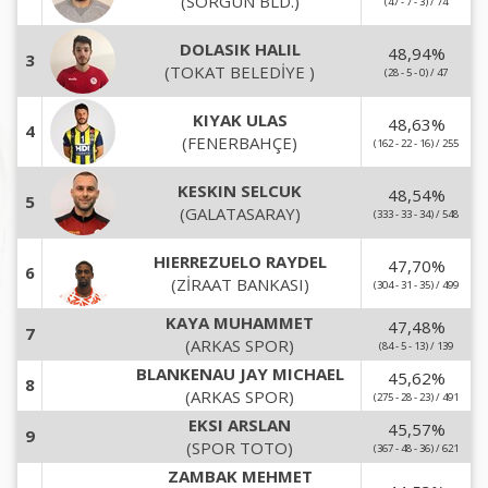
(SORGUN BLD.)
(47 - 7 - 3) / 74
DOLASIK HALIL
48,94
%
3
(TOKAT BELEDİYE )
(28 - 5 - 0) / 47
KIYAK ULAS
48,63
%
4
(FENERBAHÇE)
(162 - 22 - 16) / 255
KESKIN SELCUK
48,54
%
5
(GALATASARAY)
(333 - 33 - 34) / 548
HIERREZUELO RAYDEL
47,70
%
6
(ZİRAAT BANKASI)
(304 - 31 - 35) / 499
KAYA MUHAMMET
47,48
%
7
(ARKAS SPOR)
(84 - 5 - 13) / 139
BLANKENAU JAY MICHAEL
45,62
%
8
(ARKAS SPOR)
(275 - 28 - 23) / 491
EKSI ARSLAN
45,57
%
9
(SPOR TOTO)
(367 - 48 - 36) / 621
ZAMBAK MEHMET