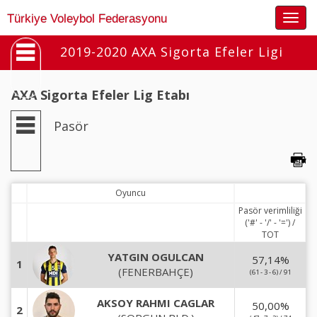
Togg
Türkiye Voleybol Federasyonu
navig
2019-2020 AXA Sigorta Efeler Ligi
AXA Sigorta Efeler Lig Etabı
Pasör
Oyuncu
Pasör verimliliği
('#' - '/' - '=') /
TOT
YATGIN OGULCAN
57,14
%
1
(FENERBAHÇE)
(61 - 3 - 6) / 91
AKSOY RAHMI CAGLAR
50,00
%
2