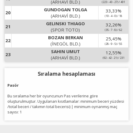
(ARHAVİ BLD.)
(223 - 43 - 27) / 401
GUNDOGAN TOLGA
33,33
%
20
(ARHAVİ BLD.)
(10 - 4 - 0) / 18
GELINSKI THIAGO
32,26
%
21
(SPOR TOTO)
(35 - 7 - 8) / 62
BOZAN BERKAN
25,45
%
22
(İNEGÖL BLD.)
(28 - 9 - 5) / 55
SAHIN UMUT
12,55
%
23
(ARHAVİ BLD.)
(92 - 42 - 21) / 231
Sıralama hesaplaması
Pasör
Bu sıralama her bir oyuncunun Pas verilerine göre
oluşturulmuştur. Uygulanan kısıtlamalar: minimum beceri yüzdesi
/total beceri / takımın total becerisi) | minimum oynanmış maç
sayısı: 1