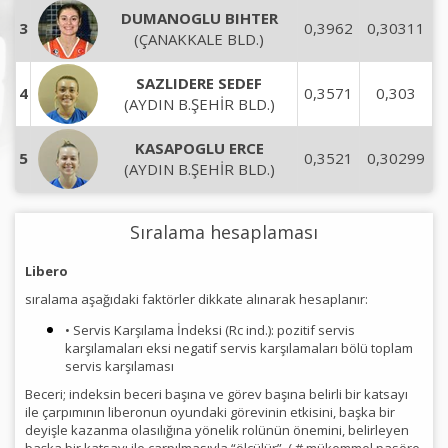
DUMANOGLU BIHTER
3
0,3962
0,30311
(ÇANAKKALE BLD.)
SAZLIDERE SEDEF
4
0,3571
0,303
(AYDIN B.ŞEHİR BLD.)
KASAPOGLU ERCE
5
0,3521
0,30299
(AYDIN B.ŞEHİR BLD.)
Sıralama hesaplaması
Libero
sıralama aşağıdaki faktörler dikkate alınarak hesaplanır:
• Servis Karşılama İndeksi (Rc ind.): pozitif servis
karşılamaları eksi negatif servis karşılamaları bölü toplam
servis karşılaması
Beceri; indeksin beceri başına ve görev başına belirli bir katsayı
ile çarpımının liberonun oyundaki görevinin etkisini, başka bir
deyişle kazanma olasılığına yönelik rolünün önemini, belirleyen