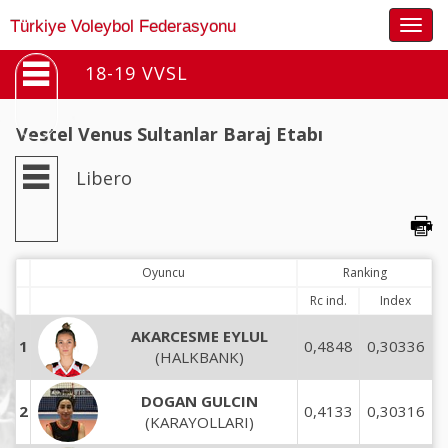
Togg
Türkiye Voleybol Federasyonu
navig
18-19 VVSL
Vestel Venus Sultanlar Baraj Etabı
Libero
Oyuncu
Ranking
Rc ind.
Index
AKARCESME EYLUL
1
0,4848
0,30336
(HALKBANK)
DOGAN GULCIN
2
0,4133
0,30316
(KARAYOLLARI)