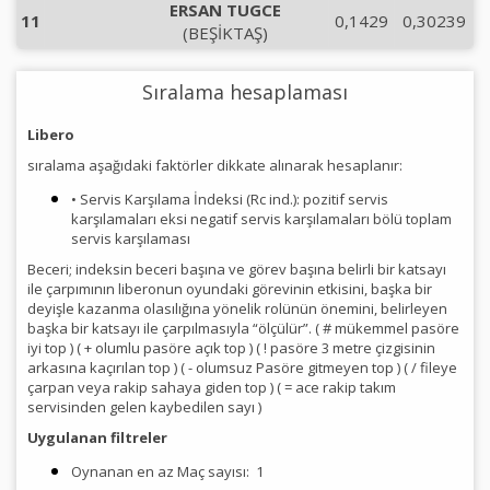
ERSAN TUGCE
11
0,1429
0,30239
(BEŞİKTAŞ)
Sıralama hesaplaması
Libero
sıralama aşağıdaki faktörler dikkate alınarak hesaplanır:
• Servis Karşılama İndeksi (Rc ind.): pozitif servis
karşılamaları eksi negatif servis karşılamaları bölü toplam
servis karşılaması
Beceri; indeksin beceri başına ve görev başına belirli bir katsayı
ile çarpımının liberonun oyundaki görevinin etkisini, başka bir
deyişle kazanma olasılığına yönelik rolünün önemini, belirleyen
başka bir katsayı ile çarpılmasıyla “ölçülür”. ( # mükemmel pasöre
iyi top ) ( + olumlu pasöre açık top ) ( ! pasöre 3 metre çizgisinin
arkasına kaçırılan top ) ( - olumsuz Pasöre gitmeyen top ) ( / fileye
çarpan veya rakip sahaya giden top ) ( = ace rakip takım
servisinden gelen kaybedilen sayı )
Uygulanan filtreler
Oynanan en az Maç sayısı:
1