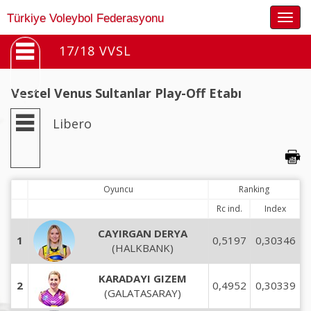
Togg
Türkiye Voleybol Federasyonu
navig
17/18 VVSL
Vestel Venus Sultanlar Play-Off Etabı
Libero
Oyuncu
Ranking
Rc ind.
Index
CAYIRGAN DERYA
1
0,5197
0,30346
(HALKBANK)
KARADAYI GIZEM
2
0,4952
0,30339
(GALATASARAY)