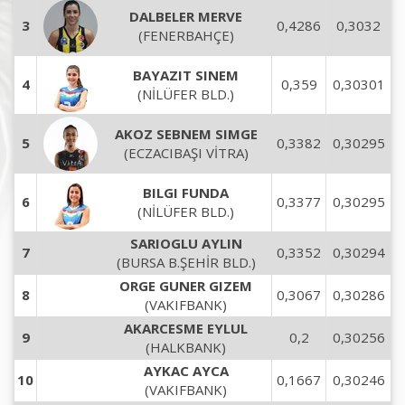
DALBELER MERVE
3
0,4286
0,3032
(FENERBAHÇE)
BAYAZIT SINEM
4
0,359
0,30301
(NİLÜFER BLD.)
AKOZ SEBNEM SIMGE
5
0,3382
0,30295
(ECZACIBAŞI VİTRA)
BILGI FUNDA
6
0,3377
0,30295
(NİLÜFER BLD.)
SARIOGLU AYLIN
7
0,3352
0,30294
(BURSA B.ŞEHİR BLD.)
ORGE GUNER GIZEM
8
0,3067
0,30286
(VAKIFBANK)
AKARCESME EYLUL
9
0,2
0,30256
(HALKBANK)
AYKAC AYCA
10
0,1667
0,30246
(VAKIFBANK)