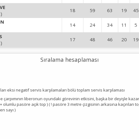
VE
18
59
63
19
45
)
EN
14
24
34
11
5
S
17
48
46
20
19
)
Sıralama hesaplaması
aları eksi negatif servis karşılamaları bölü toplam servis karşılaması
 ile çarpımının liberonun oyundaki görevinin etkisini, başka bir deyişle kaz
 + olumlu pasöre açık top ) ( ! pasöre 3 metre çizgisinin arkasına kaçırılan t
en sayı )