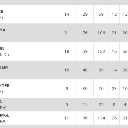
SE
14
29
59
12
12
Y)
RYA
21
76
106
21
20
IN
18
59
123
16
56
BLD.)
ZEM
18
48
89
14
20
HTER
9
30
76
23
10
Y)
A
5
15
22
8
4
RA)
IMGE
19
66
114
26
21
RA)