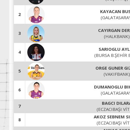
KAYACAN BU
2
(GALATASARA
CAYIRGAN DE
3
(HALKBANK)
SARIOGLU AYL
4
(BURSA B.ŞEHİR 
ORGE GUNER GI
5
(VAKIFBANK)
DUMANOGLU BI
6
(GALATASARA
BAGCI DILAR
7
(ECZACIBAŞI VİT
AKOZ SEBNEM S
8
(ECZACIBAŞI VİT