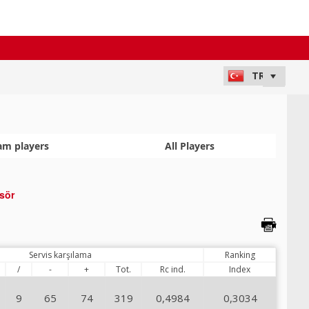
am players
All Players
sör
Servis karşılama
Ranking
/
-
+
Tot.
Rc ind.
Index
9
65
74
319
0,4984
0,3034