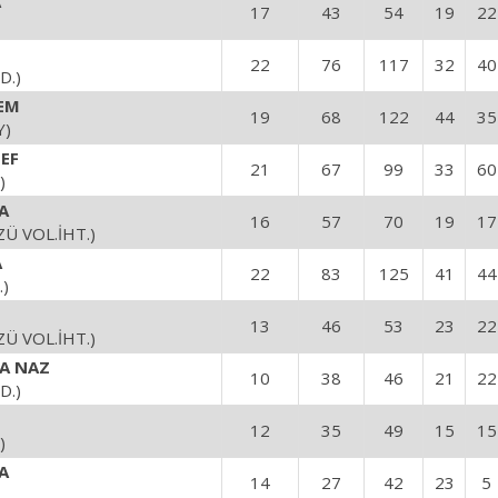
A
17
43
54
19
22
N
22
76
117
32
40
D.)
EM
19
68
122
44
35
Y)
DEF
21
67
99
33
60
)
A
16
57
70
19
17
Ü VOL.İHT.)
A
22
83
125
41
44
)
13
46
53
23
22
Ü VOL.İHT.)
A NAZ
10
38
46
21
22
D.)
12
35
49
15
15
)
A
14
27
42
23
5