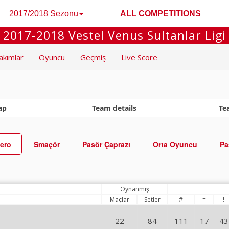
2017/2018 Sezonu
ALL COMPETITIONS
2017-2018 Vestel Venus Sultanlar Ligi
akımlar
Oyuncu
Geçmiş
Live Score
ap
Team details
Te
ero
Smaçör
Pasör Çaprazı
Orta Oyuncu
Pa
Oynanmış
Maçlar
Setler
#
=
!
22
84
111
17
43