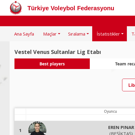
Türkiye Voleybol Federasyonu
Ana Sayfa
Maçlar
Sıralama
İstatistikler
T
Vestel Venus Sultanlar Lig Etabı
Best players
Team rec
Lib
Oyuncu
EREN PINAR
1
(BEŞİKTAŞ)