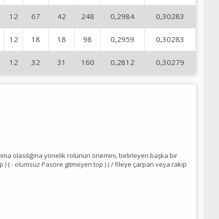
12
67
42
248
0,2984
0,30283
12
18
18
98
0,2959
0,30283
12
32
31
160
0,2812
0,30279
anma olasılığına yönelik rolünün önemini, belirleyen başka bir
op ) ( - olumsuz Pasöre gitmeyen top ) ( / fileye çarpan veya rakip