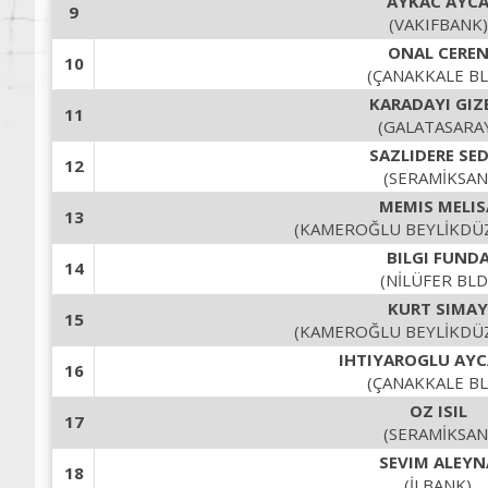
AYKAC AYC
9
(VAKIFBANK)
ONAL CERE
10
(ÇANAKKALE BL
KARADAYI GIZ
11
(GALATASARA
SAZLIDERE SE
12
(SERAMİKSAN
MEMIS MELIS
13
(KAMEROĞLU BEYLİKDÜZ
BILGI FUND
14
(NİLÜFER BLD.
KURT SIMAY
15
(KAMEROĞLU BEYLİKDÜZ
IHTIYAROGLU AYC
16
(ÇANAKKALE BL
OZ ISIL
17
(SERAMİKSAN
SEVIM ALEYN
18
(İLBANK)