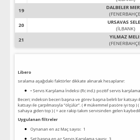
DALBELER MER
19
(FENERBAHÇE
URSAVAS SEL
20
(İLBANK)
YILMAZ MELI
21
(FENERBAHÇE
Libero
sıralama aşağıdaki faktörler dikkate alınarak hesaplanır:
• Servis Karşılama İndeksi (Rc ind.): pozitif servis karşılam
Beceri; indeksin beceri başına ve görev başına belirli bir katsayı
katsayı ile çarpılmasıyla “ölçülür”. ( # mükemmel pasöre iyi top ) (
sahaya giden top ) ( = ace rakip takım servisinden gelen kaybedil
Uygulanan filtreler
Oynanan en az Maç sayısı:
1
Set başına en az Servis Karşılama sayısı:
3