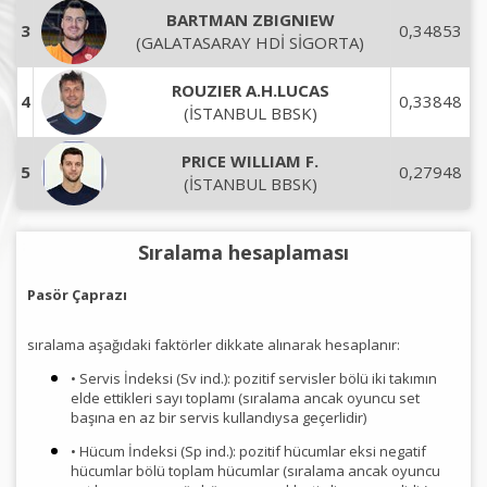
BARTMAN ZBIGNIEW
3
0,34853
(GALATASARAY HDİ SİGORTA)
ROUZIER A.H.LUCAS
4
0,33848
(İSTANBUL BBSK)
PRICE WILLIAM F.
5
0,27948
(İSTANBUL BBSK)
Sıralama hesaplaması
Pasör Çaprazı
sıralama aşağıdaki faktörler dikkate alınarak hesaplanır:
• Servis İndeksi (Sv ind.): pozitif servisler bölü iki takımın
elde ettikleri sayı toplamı (sıralama ancak oyuncu set
başına en az bir servis kullandıysa geçerlidir)
• Hücum İndeksi (Sp ind.): pozitif hücumlar eksi negatif
hücumlar bölü toplam hücumlar (sıralama ancak oyuncu