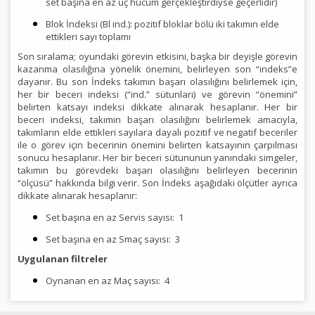
set başına en az üç hücum gerçekleştirdiyse geçerlidir)
Blok İndeksi (Bl ind.): pozitif bloklar bölü iki takımın elde
ettikleri sayı toplamı
Son sıralama; oyundaki görevin etkisini, başka bir deyişle görevin
kazanma olasılığına yönelik önemini, belirleyen son “indeks”e
dayanır. Bu son İndeks takımın başarı olasılığını belirlemek için,
her bir beceri indeksi (“ind.” sütunları) ve görevin “önemini”
belirten katsayı indeksi dikkate alınarak hesaplanır. Her bir
beceri indeksi, takımın başarı olasılığını belirlemek amacıyla,
takımların elde ettikleri sayılara dayalı pozitif ve negatif beceriler
ile o görev için becerinin önemini belirten katsayının çarpılması
sonucu hesaplanır. Her bir beceri sütununun yanındaki simgeler,
takımın bu görevdeki başarı olasılığını belirleyen becerinin
“ölçüsü” hakkında bilgi verir. Son İndeks aşağıdaki ölçütler ayrıca
dikkate alınarak hesaplanır:
Set başına en az Servis sayısı:
1
Set başına en az Smaç sayısı:
3
Uygulanan filtreler
Oynanan en az Maç sayısı:
4