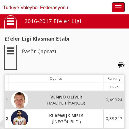
Togg
Türkiye Voleybol Federasyonu
navig
2016-2017 Efeler Ligi
Efeler Ligi Klasman Etabı
Pasör Çaprazı
Oyuncu
Ranking
Index
VENNO OLIVER
1
0,49024
(MALİYE PİYANGO)
KLAPWIJK NIELS
2
0,39247
(İNEGÖL BLD.)