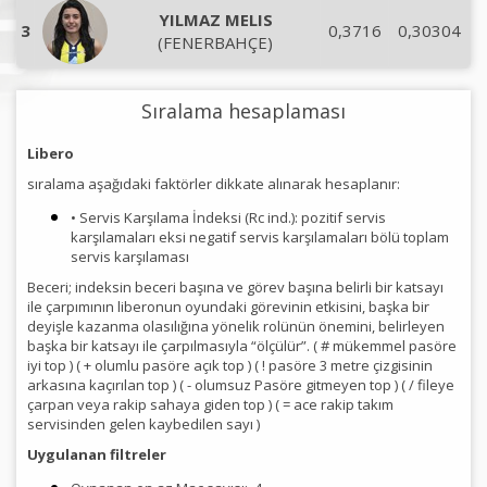
YILMAZ MELIS
3
0,3716
0,30304
(FENERBAHÇE)
Sıralama hesaplaması
Libero
sıralama aşağıdaki faktörler dikkate alınarak hesaplanır:
• Servis Karşılama İndeksi (Rc ind.): pozitif servis
karşılamaları eksi negatif servis karşılamaları bölü toplam
servis karşılaması
Beceri; indeksin beceri başına ve görev başına belirli bir katsayı
ile çarpımının liberonun oyundaki görevinin etkisini, başka bir
deyişle kazanma olasılığına yönelik rolünün önemini, belirleyen
başka bir katsayı ile çarpılmasıyla “ölçülür”. ( # mükemmel pasöre
iyi top ) ( + olumlu pasöre açık top ) ( ! pasöre 3 metre çizgisinin
arkasına kaçırılan top ) ( - olumsuz Pasöre gitmeyen top ) ( / fileye
çarpan veya rakip sahaya giden top ) ( = ace rakip takım
servisinden gelen kaybedilen sayı )
Uygulanan filtreler