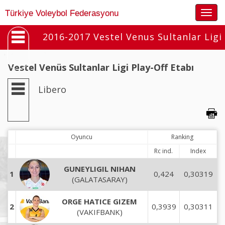
Togg
Türkiye Voleybol Federasyonu
navig
2016-2017 Vestel Venus Sultanlar Ligi
Vestel Venüs Sultanlar Ligi Play-Off Etabı
Libero
Oyuncu
Ranking
Rc ind.
Index
GUNEYLIGIL NIHAN
1
0,424
0,30319
(GALATASARAY)
ORGE HATICE GIZEM
2
0,3939
0,30311
(VAKIFBANK)