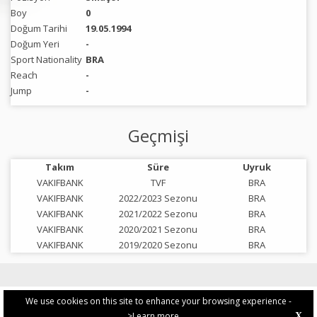
Boy
0
Doğum Tarihi
19.05.1994
Doğum Yeri
-
Sport Nationality
BRA
Reach
-
Jump
-
Geçmişi
Takım
Süre
Uyruk
VAKIFBANK
TVF
BRA
VAKIFBANK
2022/2023 Sezonu
BRA
VAKIFBANK
2021/2022 Sezonu
BRA
VAKIFBANK
2020/2021 Sezonu
BRA
VAKIFBANK
2019/2020 Sezonu
BRA
We use cookies on this site to enhance your browsing experience -
>Learn more
X