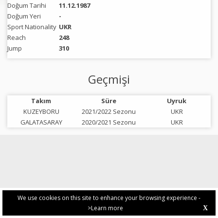
Doğum Tarihi
11.12.1987
Doğum Yeri
-
Sport Nationality
UKR
Reach
248
Jump
310
Geçmişi
Takım
Süre
Uyruk
KUZEYBORU
2021/2022 Sezonu
UKR
GALATASARAY
2020/2021 Sezonu
UKR
We use cookies on this site to enhance your browsing experience -
>Learn more
X
PRIVACY POLICY