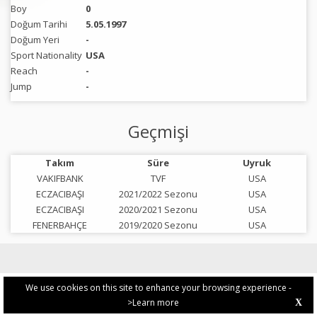
Boy
0
Doğum Tarihi
5.05.1997
Doğum Yeri
-
Sport Nationality
USA
Reach
-
Jump
-
Geçmişi
Takım
Süre
Uyruk
VAKIFBANK
TVF
USA
ECZACIBAŞI
2021/2022 Sezonu
USA
ECZACIBAŞI
2020/2021 Sezonu
USA
FENERBAHÇE
2019/2020 Sezonu
USA
We use cookies on this site to enhance your browsing experience -
>Learn more
X
PRIVACY POLICY