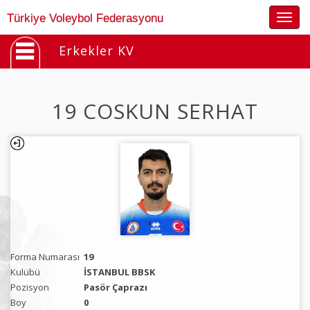
Togg
Türkiye Voleybol Federasyonu
navig
Erkekler KV
19 COSKUN SERHAT
Forma Numarası
19
Kulübü
İSTANBUL BBSK
Pozisyon
Pasör Çaprazı
Boy
0