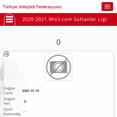
Togg
Türkiye Voleybol Federasyonu
navig
2020-2021 Misli.com Sultanlar Ligi
0
Doğum
0001-01-01
Tarihi
Doğum
()
Yeri
Sport
---
Nationality