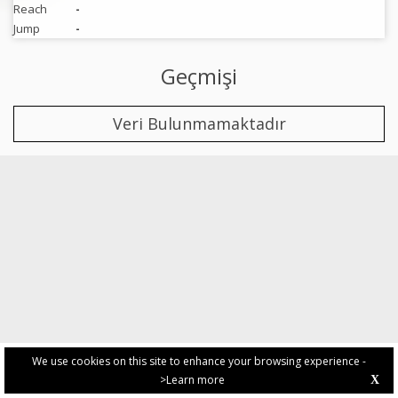
Reach
-
Jump
-
Geçmişi
Veri Bulunmamaktadır
We use cookies on this site to enhance your browsing experience -
>Learn more
X
PRIVACY POLICY