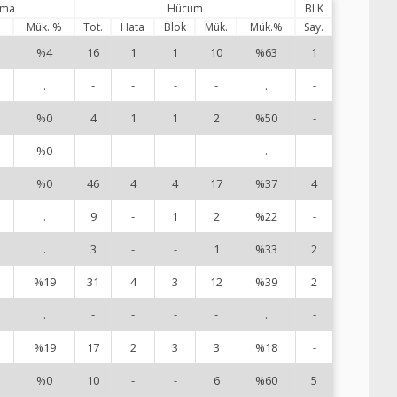
ama
Hücum
BLK
%
Mük. %
Tot.
Hata
Blok
Mük.
Mük.%
Say.
%4
16
1
1
10
%63
1
1
.
-
-
-
-
.
-
2
%0
4
1
1
2
%50
-
3
%0
-
-
-
-
.
-
5
%0
46
4
4
17
%37
4
8
.
9
-
1
2
%22
-
9
.
3
-
-
1
%33
2
1
%19
31
4
3
12
%39
2
1
.
-
-
-
-
.
-
1
%19
17
2
3
3
%18
-
1
%0
10
-
-
6
%60
5
1