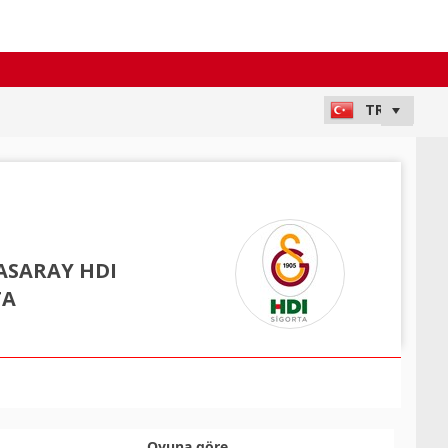
ASARAY HDI
TA
Oyuna göre