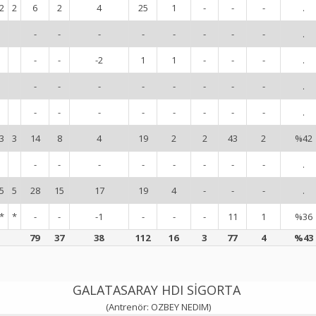
2
2
6
2
4
25
1
-
-
-
.
-
-
-
-
-
-
-
-
.
-
-
-2
1
1
-
-
-
.
-
-
-
-
-
-
-
-
.
-
-
-
-
-
-
-
-
.
3
3
14
8
4
19
2
2
43
2
%42
-
-
-
-
-
-
-
-
.
5
5
28
15
17
19
4
-
-
-
.
*
*
-
-
-1
-
-
-
11
1
%36
79
37
38
112
16
3
77
4
%43
GALATASARAY HDI SİGORTA
(Antrenör: OZBEY NEDIM)