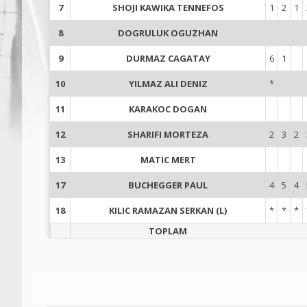
7
SHOJI KAWIKA TENNEFOS
1
2
1
8
DOGRULUK OGUZHAN
9
DURMAZ CAGATAY
6
1
10
YILMAZ ALI DENIZ
*
11
KARAKOC DOGAN
12
SHARIFI MORTEZA
2
3
2
13
MATIC MERT
17
BUCHEGGER PAUL
4
5
4
18
KILIC RAMAZAN SERKAN (L)
*
*
*
TOPLAM