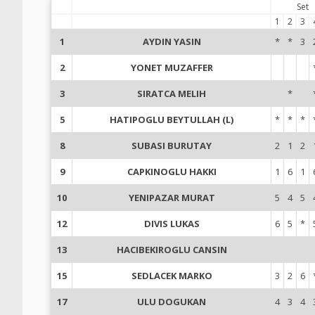
Set
1
2
3
1
AYDIN YASIN
*
*
3
2
YONET MUZAFFER
3
SIRATCA MELIH
*
5
HATIPOGLU BEYTULLAH (L)
*
*
*
8
SUBASI BURUTAY
2
1
2
9
CAPKINOGLU HAKKI
1
6
1
10
YENIPAZAR MURAT
5
4
5
12
DIVIS LUKAS
6
5
*
13
HACIBEKIROGLU CANSIN
15
SEDLACEK MARKO
3
2
6
17
ULU DOGUKAN
4
3
4