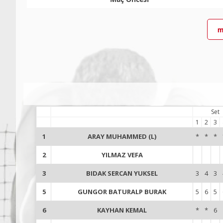
m
Set
1
2
3
1
ARAY MUHAMMED (L)
*
*
*
2
YILMAZ VEFA
3
BIDAK SERCAN YUKSEL
3
4
3
5
GUNGOR BATURALP BURAK
5
6
5
6
KAYHAN KEMAL
*
*
6