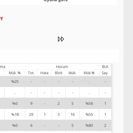
ey
lama
Hücum
BLK
%
Mük. %
Tot.
Hata
Blok
Mük.
Mük.%
Say.
%25
-
-
-
-
.
-
1
.
-
-
-
-
.
-
2
%0
9
-
2
5
%56
1
3
%18
29
1
3
16
%55
1
5
%0
6
-
-
5
%83
2
6