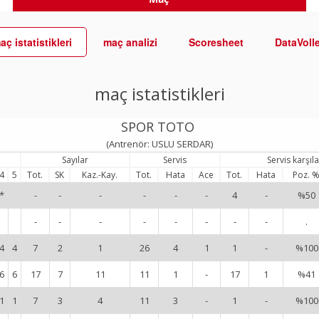
aç istatistikleri
maç analizi
Scoresheet
DataVoll
maç istatistikleri
SPOR TOTO
(Antrenör: USLU SERDAR)
Sayılar
Servis
Servis karşı
4
5
Tot.
SK
Kaz.-Kay.
Tot.
Hata
Ace
Tot.
Hata
Poz. 
*
-
-
-
-
-
-
4
-
%50
-
-
-
-
-
-
-
-
.
4
4
7
2
1
26
4
1
1
-
%100
6
6
17
7
11
11
1
-
17
1
%41
1
1
7
3
4
11
3
-
1
-
%100