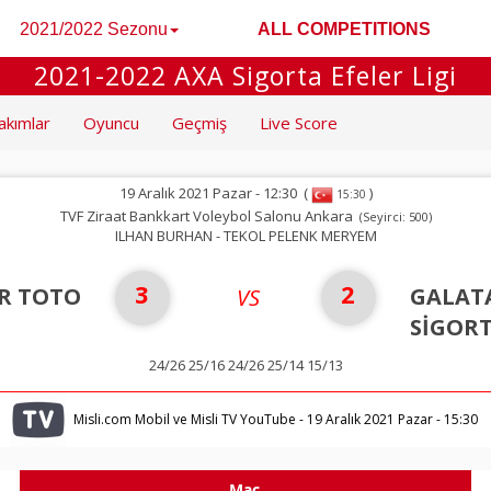
2021/2022 Sezonu
ALL COMPETITIONS
2021-2022 AXA Sigorta Efeler Ligi
akımlar
Oyuncu
Geçmiş
Live Score
19 Aralık 2021 Pazar - 12:30
(
)
15:30
TVF Ziraat Bankkart Voleybol Salonu Ankara
(Seyirci: 500)
ILHAN BURHAN - TEKOL PELENK MERYEM
3
2
R TOTO
GALAT
VS
SİGOR
24/26 25/16 24/26 25/14 15/13
Misli.com Mobil ve Misli TV YouTube - 19 Aralık 2021 Pazar - 15:30
Maç