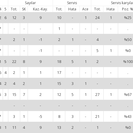
Sayılar
Servis
Servis karşıl
4
5
Tot.
SK
Kaz.-Kay.
Tot.
Hata
Ace
Tot.
Hata
Poz. 
2
6
12
3
9
10
-
1
24
1
%25
*
-
-
-
1
-
-
-
-
.
*
2
1
-1
2
1
-
4
-
%50
*
-
-
-1
-
-
-
5
1
%0
1
5
22
8
9
18
5
1
2
-
%100
6
4
2
1
1
17
-
-
-
-
.
4
2
4
2
1
15
3
1
-
-
.
5
3
15
7
2
12
5
1
27
1
%67
-
-
-
-
-
-
-
-
.
*
3
1
-5
8
3
-
21
-
%43
3
1
11
4
9
13
2
-
1
-
%0