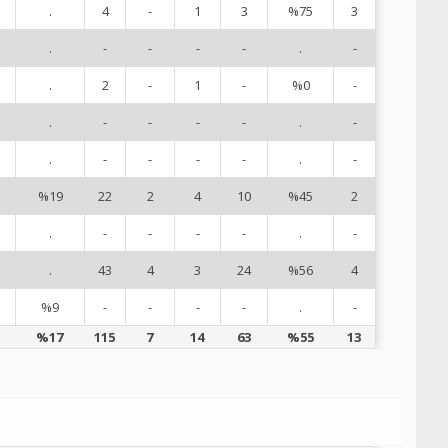
.
4
-
1
3
%75
3
7
.
-
-
-
-
.
-
8
.
2
-
1
-
%0
-
9
.
-
-
-
-
.
-
1
.
-
-
-
-
.
-
1
%19
22
2
4
10
%45
2
1
.
-
-
-
-
.
-
1
.
43
4
3
24
%56
4
1
%9
-
-
-
-
.
-
1
%17
115
7
14
63
%55
13