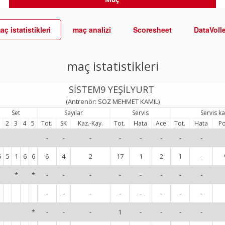
aç istatistikleri
maç analizi
Scoresheet
DataVoll
maç istatistikleri
SİSTEM9 YEŞİLYURT
(Antrenör: SOZ MEHMET KAMIL)
Set
Sayılar
Servis
Servis k
1
2
3
4
5
Tot.
SK
Kaz.-Kay.
Tot.
Hata
Ace
Tot.
Hata
Po
-
-
-
-
-
-
-
-
6
5
1
6
6
6
4
2
17
1
2
1
-
*
*
-
-
-
-
-
-
-
-
-
-
-
-
-
-
-
-
*
-
-
-
1
-
-
-
-