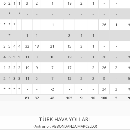
1
6
2
1
1
3
2
1
19
2
1
-
-
*
*
-
-
-
-
-
-
-
-
*
*
*
*
-
-
-1
-
-
-
26
1
*
1
1
-
2
1
1
-
-
4
3
5
4
4
32
13
21
15
3
1
-
-
5
4
6
5
5
11
3
10
19
-
1
20
-
2
1
3
2
2
19
9
7
17
-
2
26
2
3
2
4
3
3
11
5
7
15
2
2
3
-
%
*
*
*
*
-
-
-2
-
-
-
24
2
83
37
45
105
9
10
100
5
TÜRK HAVA YOLLARI
(Antrenör: ABBONDANZA MARCELLO)