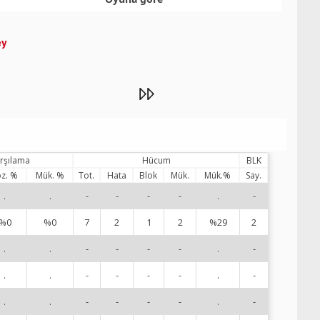
ey
arşılama
Hücum
BLK
z. %
Mük. %
Tot.
Hata
Blok
Mük.
Mük.%
Say.
.
.
-
-
-
-
.
-
1
%0
%0
7
2
1
2
%29
2
2
.
.
-
-
-
-
.
-
3
.
.
-
-
-
-
.
-
4
.
.
-
-
-
-
.
-
5