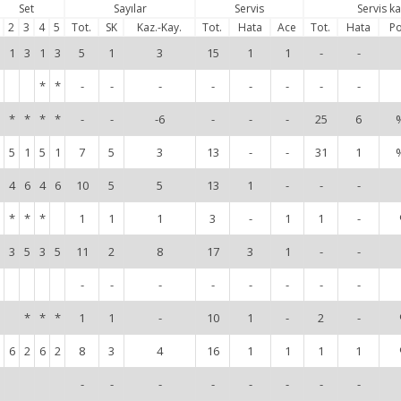
Set
Sayılar
Servis
Servis k
2
3
4
5
Tot.
SK
Kaz.-Kay.
Tot.
Hata
Ace
Tot.
Hata
Po
1
3
1
3
5
1
3
15
1
1
-
-
*
*
-
-
-
-
-
-
-
-
*
*
*
*
-
-
-6
-
-
-
25
6
5
1
5
1
7
5
3
13
-
-
31
1
4
6
4
6
10
5
5
13
1
-
-
-
*
*
*
1
1
1
3
-
1
1
-
3
5
3
5
11
2
8
17
3
1
-
-
-
-
-
-
-
-
-
-
*
*
*
1
1
-
10
1
-
2
-
6
2
6
2
8
3
4
16
1
1
1
1
-
-
-
-
-
-
-
-