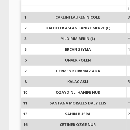
1
1
CARLINI LAUREN NICOLE
3
2
DALBELER ASLAN SANIYE MERVE (L)
3
YILDIRIM BERIN (L)
*
5
ERCAN SEYMA
1
6
UNVER POLEN
7
GERMEN KORKMAZ ADA
8
KALAC ASLI
5
10
OZAYDINLI HANIFE NUR
11
SANTANA MORALES DALY ELIS
*
13
SAHIN BUSRA
2
16
CETINER OZGE NUR