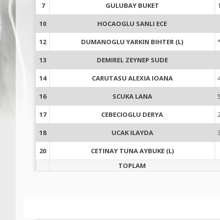
7
GULUBAY BUKET
10
HOCAOGLU SANLI ECE
12
DUMANOGLU YARKIN BIHTER (L)
13
DEMIREL ZEYNEP SUDE
14
CARUTASU ALEXIA IOANA
16
SCUKA LANA
17
CEBECIOGLU DERYA
18
UCAK ILAYDA
20
CETINAY TUNA AYBUKE (L)
TOPLAM