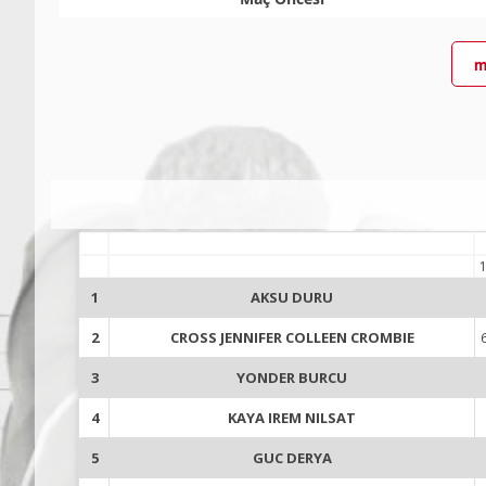
m
1
AKSU DURU
2
CROSS JENNIFER COLLEEN CROMBIE
3
YONDER BURCU
4
KAYA IREM NILSAT
5
GUC DERYA