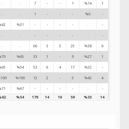
.
.
7
-
-
1
%14
1
7
.
.
1
-
-
-
%0
-
1
%42
%31
-
-
-
-
.
-
1
.
.
-
-
-
-
.
-
1
.
.
66
3
5
25
%38
6
1
%70
%65
33
1
-
9
%27
1
1
%65
%54
53
6
4
17
%32
-
1
100
%100
12
2
-
5
%42
4
1
%71
%67
-
-
-
-
.
-
2
%62
%54
179
14
10
59
%33
14