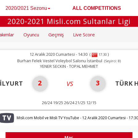
2020/2021 Sezonu
ALL COMPETITIONS
2020-2021 Misli.com Sultanlar Ligi
akımlar
Oyuncu
Geçmiş
Live Score
12 Aralık 2020 Cumartesi - 14:30
(
)
17:30
Burhan Felek Vestel Voleybol Salonu İstanbul
(Seyirci: 8)
YENER SECKIN - TOPAL MEHMET
2
3
ŞİLYURT
TÜRK 
VS
26/24 19/25 26/24 21/25 12/15
Misli.com Mobil ve Misli TV YouTube - 12 Aralık 2020 Cumartesi - 17:3
Maç