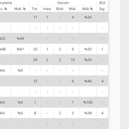
arşılama
Hücum
BLK
z. %
Mük. %
Tot.
Hata
Blok
Mük.
Mük.%
Say.
.
.
11
1
-
4
%36
-
1
.
.
-
-
-
-
.
-
2
%52
%44
-
-
-
-
.
-
3
%68
%61
20
1
2
6
%30
1
5
.
.
39
2
2
10
%26
-
6
%0
%0
-
-
-
-
.
-
7
.
.
13
-
-
6
%46
4
8
.
.
-
-
-
-
.
-
1
%0
%0
1
-
-
1
%100
-
1
%0
%0
8
-
2
3
%38
4
1
.
.
-
-
-
-
.
-
1