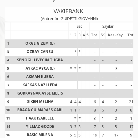
VAKIFBANK
(Antrenör: GUIDETTI GIOVANNI)
Set
Sayılar
S
1
2
3
4
5
Tot.
SK
Kaz.-Kay.
Tot.
ORGE GIZEM (L)
-
-
-
-
1
1
OZBAY CANSU
*
*
-
-
-
-
3
3
SENOGLU IVEGIN TUGBA
-
-
-
-
4
4
AYKAC AYCA (L)
*
*
*
-
-
-3
-
5
5
AKMAN KUBRA
-
-
-
-
6
6
KAFKAS NAZLI EDA
-
-
-
-
7
7
GURKAYNAK AYSE MELIS
-
-
-
-
8
8
DIKEN MELIHA
4
4
4
6
4
2
21
9
9
BRAGA GUIMARAES GABI
1
1
1
8
6
3
8
10
1
HAAK ISABELLE
*
*
3
1
2
1
11
1
YILMAZ GOZDE
3
3
3
7
5
5
17
14
1
RASIC MILENA
5
5
5
19
7
17
9
16
1