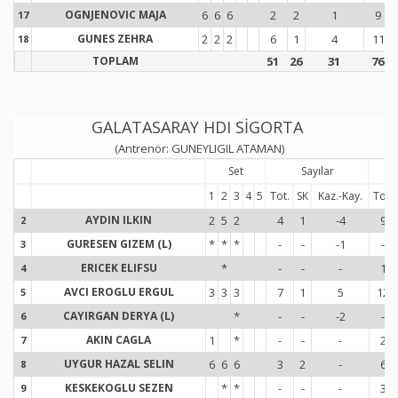
OGNJENOVIC MAJA
6
6
6
2
2
1
9
17
1
GUNES ZEHRA
2
2
2
6
1
4
11
18
1
TOPLAM
51
26
31
76
GALATASARAY HDI SİGORTA
(Antrenör: GUNEYLIGIL ATAMAN)
Set
Sayılar
1
2
3
4
5
Tot.
SK
Kaz.-Kay.
Tot.
AYDIN ILKIN
2
5
2
4
1
-4
9
2
2
GURESEN GIZEM (L)
*
*
*
-
-
-1
-
3
3
ERICEK ELIFSU
*
-
-
-
1
4
4
AVCI EROGLU ERGUL
3
3
3
7
1
5
12
5
5
CAYIRGAN DERYA (L)
*
-
-
-2
-
6
6
AKIN CAGLA
1
*
-
-
-
2
7
7
UYGUR HAZAL SELIN
6
6
6
3
2
-
6
8
8
KESKEKOGLU SEZEN
*
*
-
-
-
3
9
9