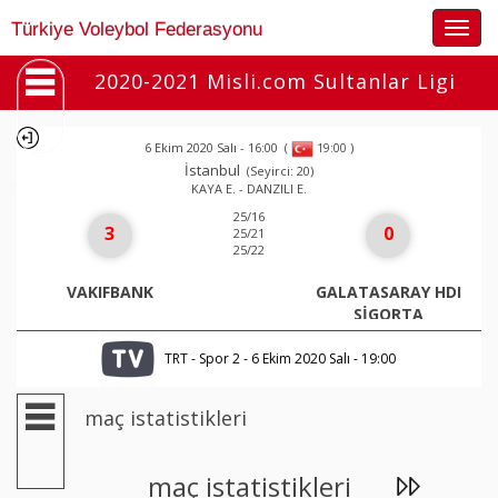
Togg
Türkiye Voleybol Federasyonu
navig
2020-2021 Misli.com Sultanlar Ligi
6 Ekim 2020 Salı - 16:00
(
)
19:00
İstanbul
(Seyirci: 20)
KAYA E. - DANZILI E.
25/16
3
0
25/21
25/22
VAKIFBANK
GALATASARAY HDI
SİGORTA
TRT - Spor 2 - 6 Ekim 2020 Salı - 19:00
maç istatistikleri
maç istatistikleri