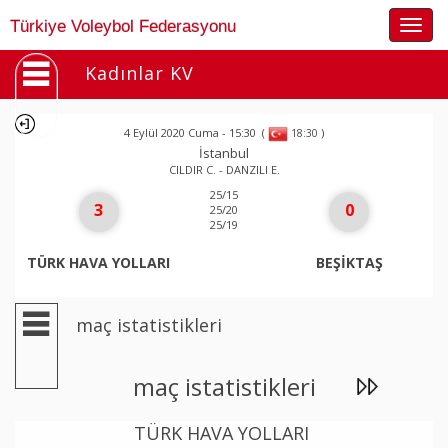
Togg
Türkiye Voleybol Federasyonu
navig
Kadınlar KV
4 Eylül 2020 Cuma - 15:30
(
)
18:30
İstanbul
CILDIR C. - DANZILI E.
25/15
3
0
25/20
25/19
TÜRK HAVA YOLLARI
BEŞİKTAŞ
maç istatistikleri
maç istatistikleri
TÜRK HAVA YOLLARI