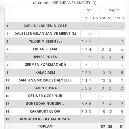
(Antrenör: ABBONDANZA MARCELLO)
Set
Sayılar
1
2
3
4
5
Tot.
SK
Kaz.-Kay.
CARLINI LAUREN NICOLE
*
-
-
-
1
1
DALBELER ASLAN SANIYE MERVE (L)
*
-
-
-
2
2
YILDIRIM BERIN (L)
*
*
*
-
-
-2
3
3
ERCAN SEYMA
4
4
4
3
3
-2
5
5
UNVER POLEN
*
6
3
4
6
6
GERMEN KORKMAZ ADA
*
-
-
-2
7
7
KALAC ASLI
2
2
2
10
3
8
8
8
SANTANA MORALES DALY ELIS
1
1
1
10
8
7
11
1
SAHIN BUSRA
5
5
5
3
2
2
13
1
CETINER OZGE NUR
-
-
-
16
1
GOKBUDAK NUR SEVIL
6
6
6
7
4
7
17
1
KARAKURT EBRAR
3
3
3
18
12
9
18
1
KINGDON RISHEL MADDISON
-
-
-
19
1
TOPLAM
57
35
31