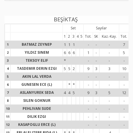
BEŞİKTAŞ
Set
Sayılar
Se
1
2
3
4
5
Tot.
SK
Kaz.-Kay.
Tot.
H
BATMAZ ZEYNEP
1
1
1
-
-
-
7
1
1
YILDIZ SINEM
6
6
6
1
-
-
5
2
2
TEKSOY ELIF
*
-
-
-
-
3
3
TASDEMIR DERIN EZGI
5
5
2
9
3
3
10
4
4
AKIN LAL VERDA
-
-
-
-
5
5
GUNESEN ECE (L)
*
*
-
-
-
-
6
6
ASLANYUREK SEDA
4
4
5
9
3
5
12
7
7
SILEN GOKNUR
-
-
-
-
8
8
PEHLIVAN SUDE
-
-
-
-
10
1
DILIK EZGI
-
-
-
-
11
1
KASAPOGLU ERCE (L)
-
-
-
-
12
1
ERLALELITEPE RIDA (L)
*
*
*
-
-
-4
-
13
1