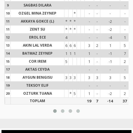
SAGBAS DILARA
-
-
-
-
9
9
OZGEL MINA ZEYNEP
*
-
-
-
-
10
1
AKKAYA GOKCE (L)
*
*
*
-
-
-2
-
11
1
ZENT SU
*
*
*
-
-
-2
-
11
1
EROL ECE
4
-
-
-4
1
12
1
AKIN LAL VERDA
6
6
6
3
2
1
5
13
1
BATMAZ ZEYNEP
1
1
1
1
-
-1
7
14
1
COR IREM
5
1
-
-1
2
15
1
AKTAS CEYDA
-
-
-
-
17
1
AYGUN BENGISU
3
3
3
3
3
3
5
18
1
TEKSOY ELIF
-
-
-
-
19
1
OZTURK TUANA
*
5
1
-
-2
2
20
2
TOPLAM
19
7
-14
37