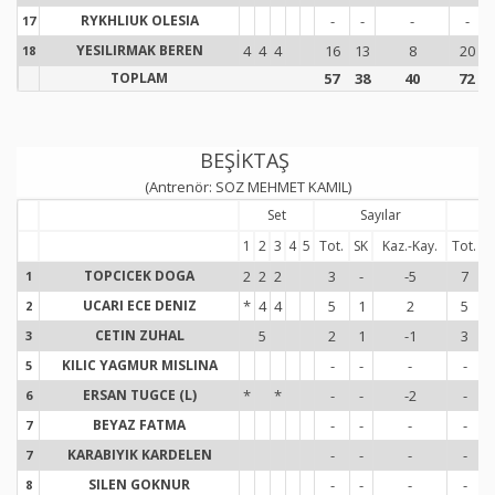
RYKHLIUK OLESIA
-
-
-
-
17
1
YESILIRMAK BEREN
4
4
4
16
13
8
20
18
1
TOPLAM
57
38
40
72
BEŞİKTAŞ
(Antrenör: SOZ MEHMET KAMIL)
Set
Sayılar
S
1
2
3
4
5
Tot.
SK
Kaz.-Kay.
Tot.
TOPCICEK DOGA
2
2
2
3
-
-5
7
1
1
UCARI ECE DENIZ
*
4
4
5
1
2
5
2
2
CETIN ZUHAL
5
2
1
-1
3
3
3
KILIC YAGMUR MISLINA
-
-
-
-
5
5
ERSAN TUGCE (L)
*
*
-
-
-2
-
6
6
BEYAZ FATMA
-
-
-
-
7
7
KARABIYIK KARDELEN
-
-
-
-
7
7
SILEN GOKNUR
-
-
-
-
8
8