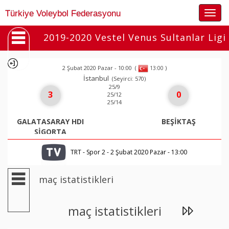
Togg
Türkiye Voleybol Federasyonu
navig
2019-2020 Vestel Venus Sultanlar Ligi
2 Şubat 2020 Pazar - 10:00
(
)
13:00
İstanbul
(Seyirci: 570)
25/9
3
0
25/12
25/14
GALATASARAY HDI
BEŞİKTAŞ
SİGORTA
TRT - Spor 2 - 2 Şubat 2020 Pazar - 13:00
maç istatistikleri
maç istatistikleri