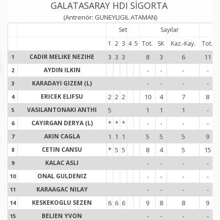
GALATASARAY HDI SİGORTA
(Antrenör: GUNEYLIGIL ATAMAN)
Set
Sayılar
S
1
2
3
4
5
Tot.
SK
Kaz.-Kay.
Tot.
CADIR MELIKE NEZIHE
3
3
3
8
3
6
11
1
1
AYDIN ILKIN
-
-
-
-
2
2
KARADAYI GIZEM (L)
-
-
-
-
3
3
ERICEK ELIFSU
2
2
2
10
4
7
8
4
4
VASILANTONAKI ANTHI
5
1
1
1
-
5
5
CAYIRGAN DERYA (L)
*
*
*
-
-
-
-
6
6
AKIN CAGLA
1
1
1
5
5
5
9
7
7
CETIN CANSU
*
5
5
8
4
5
15
8
8
KALAC ASLI
-
-
-
-
9
9
ONAL GULDENIZ
-
-
-
-
10
1
KARAAGAC NILAY
-
-
-
-
11
1
KESKEKOGLU SEZEN
6
6
6
9
8
8
9
14
1
BELIEN YVON
-
-
-
-
15
1