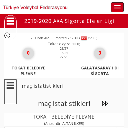
Togg
Türkiye Voleybol Federasyonu
navig
2019-2020 AXA Sigorta Efeler Ligi
25 Ocak 2020 Cumartesi - 12:30
(
)
15:30
Tokat
(Seyirci: 1000)
25/27
0
3
13/25
22/25
TOKAT BELEDİYE
GALATASARAY HDI
PLEVNE
SİGORTA
maç istatistikleri
maç istatistikleri
TOKAT BELEDİYE PLEVNE
(Antrenör: ALTAN ILKER)