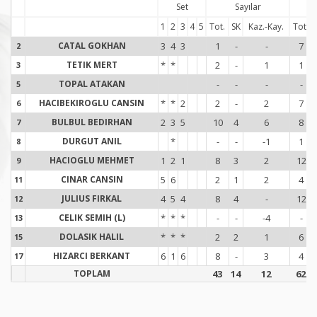
Set
Sayılar
S
1
2
3
4
5
Tot.
SK
Kaz.-Kay.
Tot.
CATAL GOKHAN
3
4
3
1
-
-
7
2
2
TETIK MERT
*
*
2
-
1
1
3
3
TOPAL ATAKAN
-
-
-
-
5
5
HACIBEKIROGLU CANSIN
*
*
2
2
-
2
7
6
6
BULBUL BEDIRHAN
2
3
5
10
4
6
8
7
7
DURGUT ANIL
*
-
-
-1
1
8
8
HACIOGLU MEHMET
1
2
1
8
3
2
12
9
9
CINAR CANSIN
5
6
2
1
2
4
11
1
JULIUS FIRKAL
4
5
4
8
4
-
12
12
1
CELIK SEMIH (L)
*
*
*
-
-
-4
-
13
1
DOLASIK HALIL
*
*
*
2
2
1
6
15
1
HIZARCI BERKANT
6
1
6
8
-
3
4
17
1
TOPLAM
43
14
12
62