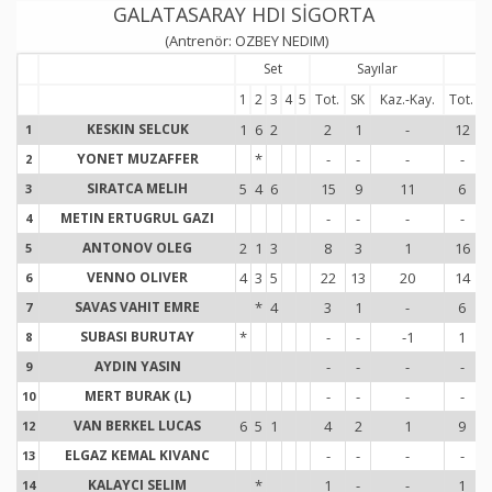
GALATASARAY HDI SİGORTA
(Antrenör: OZBEY NEDIM)
Set
Sayılar
S
1
2
3
4
5
Tot.
SK
Kaz.-Kay.
Tot.
KESKIN SELCUK
1
6
2
2
1
-
12
1
1
YONET MUZAFFER
*
-
-
-
-
2
2
SIRATCA MELIH
5
4
6
15
9
11
6
3
3
METIN ERTUGRUL GAZI
-
-
-
-
4
4
ANTONOV OLEG
2
1
3
8
3
1
16
5
5
VENNO OLIVER
4
3
5
22
13
20
14
6
6
SAVAS VAHIT EMRE
*
4
3
1
-
6
7
7
SUBASI BURUTAY
*
-
-
-1
1
8
8
AYDIN YASIN
-
-
-
-
9
9
MERT BURAK (L)
-
-
-
-
10
1
VAN BERKEL LUCAS
6
5
1
4
2
1
9
12
1
ELGAZ KEMAL KIVANC
-
-
-
-
13
1
KALAYCI SELIM
*
1
-
-
1
14
1