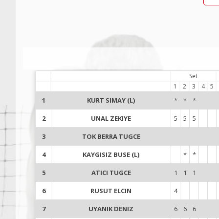
Set
1
2
3
4
5
1
KURT SIMAY (L)
*
*
*
2
UNAL ZEKIYE
5
5
5
3
TOK BERRA TUGCE
4
KAYGISIZ BUSE (L)
*
*
5
ATICI TUGCE
1
1
1
6
RUSUT ELCIN
4
7
UYANIK DENIZ
6
6
6