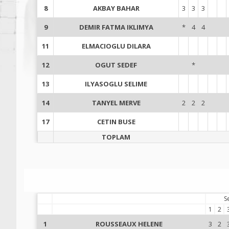
8
AKBAY BAHAR
3
3
3
9
DEMIR FATMA IKLIMYA
*
4
4
11
ELMACIOGLU DILARA
12
OGUT SEDEF
*
13
ILYASOGLU SELIME
14
TANYEL MERVE
2
2
2
17
CETIN BUSE
TOPLAM
S
1
2
1
ROUSSEAUX HELENE
3
2