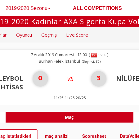
2019/2020 Sezonu
ALL COMPETITIONS
19-2020 Kadınlar AXA Sigorta Kupa Vo
mlar
Oyuncu
Geçmiş
Live Score
7 Aralık 2019 Cumartesi - 13:00
(
)
16:00
Burhan Felek İstanbul
(Seyirci: 80)
0
3
LEYBOL
NİLÜFE
VS
İHTİSAS
11/25 11/25 20/25
Maç
aç istatistikleri
maç analizi
Scoresheet
DataVoll