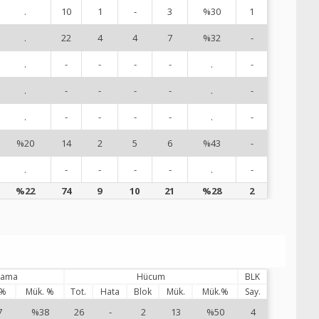
.
10
1
-
3
%30
1
8
.
22
4
4
7
%32
-
9
.
-
-
-
-
.
-
1
.
-
-
-
-
.
-
1
.
-
-
-
-
.
-
1
%20
14
2
5
6
%43
-
1
.
-
-
-
-
.
-
1
%22
74
9
10
21
%28
2
ılama
Hücum
BLK
 %
Mük. %
Tot.
Hata
Blok
Mük.
Mük.%
Say.
7
%38
26
-
2
13
%50
4
1