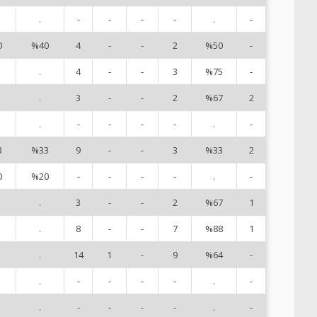
.
-
-
-
-
.
-
2
0
%40
4
-
-
2
%50
-
3
.
4
-
-
3
%75
-
6
.
3
-
-
2
%67
2
8
.
-
-
-
-
.
-
9
3
%33
9
-
-
3
%33
2
1
0
%20
-
-
-
-
.
-
1
.
3
-
-
2
%67
1
1
.
8
-
-
7
%88
1
1
.
14
1
-
9
%64
-
1
.
-
-
-
-
.
-
1
.
-
-
-
-
.
-
1