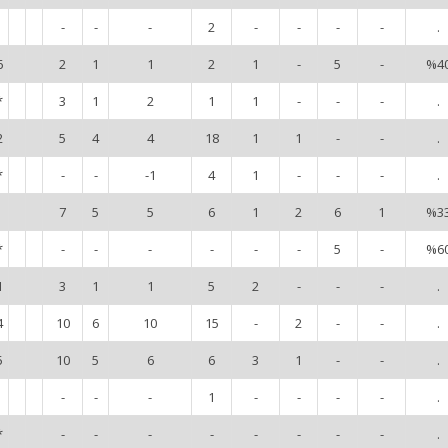
-
-
-
2
-
-
-
-
.
6
2
1
1
2
1
-
5
-
%4
*
3
1
2
1
1
-
-
-
.
2
5
4
4
18
1
1
-
-
.
*
-
-
-1
4
1
-
-
-
.
7
5
5
6
1
2
6
1
%3
*
-
-
-
-
-
-
5
-
%6
1
3
1
1
5
2
-
-
-
.
4
10
6
10
15
-
2
-
-
.
5
10
5
6
6
3
1
-
-
.
-
-
-
1
-
-
-
-
.
*
-
-
-
-
-
-
-
-
.