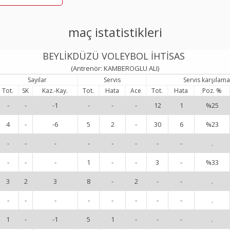
maç istatistikleri
BEYLİKDÜZÜ VOLEYBOL İHTİSAS
(Antrenör: KAMBEROGLU ALI)
Sayılar
Servis
Servis karşılama
Tot.
SK
Kaz.-Kay.
Tot.
Hata
Ace
Tot.
Hata
Poz. %
-
-
-1
-
-
-
12
1
%25
4
-
-6
5
2
-
30
6
%23
-
-
-
-
-
-
-
-
.
-
-
-
1
-
-
3
-
%33
3
2
3
8
-
2
-
-
.
-
-
-
-
-
-
-
-
.
1
-
-1
5
1
-
-
-
.