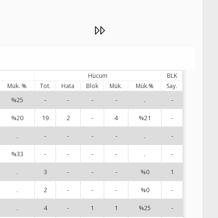
Hücum
BLK
Mük. %
Tot.
Hata
Blok
Mük.
Mük.%
Say.
%25
-
-
-
-
.
-
1
%20
19
2
-
4
%21
-
2
.
-
-
-
-
.
-
3
%33
-
-
-
-
.
-
4
.
3
-
-
-
%0
1
5
.
2
-
-
-
%0
-
6
.
4
-
1
1
%25
-
7