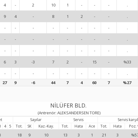
4
-
2
10
1
-
-
-
.
9
4
-
8
1
2
-
-
.
-
-
-
-
-
-
-
-
.
-
-
-
-
-
-
-
-
.
-
-
-
-
-
-
-
-
.
6
3
-3
7
2
-
15
-
%33
-
-
-
-
-
-
-
-
.
27
9
-6
44
7
4
60
7
%27
NİLÜFER BLD.
(Antrenör: ALEKSANDERSEN TORE)
et
Sayılar
Servis
Servis karş
3
4
5
Tot.
SK
Kaz.-Kay.
Tot.
Hata
Ace
Tot.
Hata
Poz.
3
18
9
10
13
3
1
21
3
%5