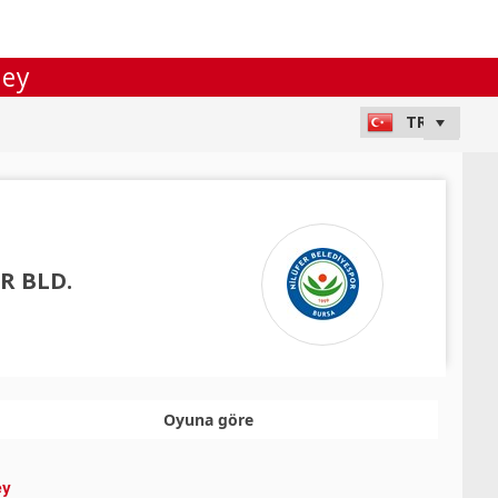
ley
R BLD.
Oyuna göre
ey