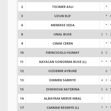
2
TECIMER ASLI
*
3
UZUN ELIF
*
6
MENEKSE SEDA
*
8
UNAL BUSE
2
1
9
CINAR CEREN
*
10
FIRINCIOGLU HUMAY
6
5
11
KAYACAN SONSIRMA BUSE (L)
*
*
12
OZDEMIR AYBUKE
6
13
DIKMEN SABRIYE
4
3
15
ZHIDKOVA KATERINA
5
4
16
ALBAYRAK MERVE IKBAL
1
17
CAKMAK RESMIYE (L)
*
*