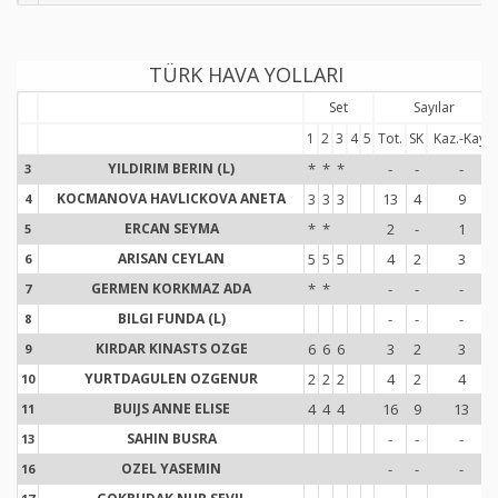
TÜRK HAVA YOLLARI
Set
Sayılar
1
2
3
4
5
Tot.
SK
Kaz.-Kay.
YILDIRIM BERIN (L)
*
*
*
-
-
-
3
3
KOCMANOVA HAVLICKOVA ANETA
3
3
3
13
4
9
4
4
ERCAN SEYMA
*
*
2
-
1
5
5
ARISAN CEYLAN
5
5
5
4
2
3
6
6
GERMEN KORKMAZ ADA
*
*
-
-
-
7
7
BILGI FUNDA (L)
-
-
-
8
8
KIRDAR KINASTS OZGE
6
6
6
3
2
3
9
9
YURTDAGULEN OZGENUR
2
2
2
4
2
4
10
1
BUIJS ANNE ELISE
4
4
4
16
9
13
11
1
SAHIN BUSRA
-
-
-
13
1
OZEL YASEMIN
-
-
-
16
1