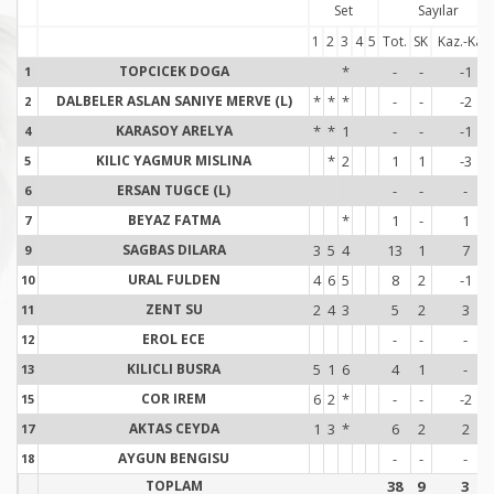
Set
Sayılar
1
2
3
4
5
Tot.
SK
Kaz.-Kay.
TOPCICEK DOGA
*
-
-
-1
1
1
DALBELER ASLAN SANIYE MERVE (L)
*
*
*
-
-
-2
2
2
KARASOY ARELYA
*
*
1
-
-
-1
4
4
KILIC YAGMUR MISLINA
*
2
1
1
-3
5
5
ERSAN TUGCE (L)
-
-
-
6
6
BEYAZ FATMA
*
1
-
1
7
7
SAGBAS DILARA
3
5
4
13
1
7
9
9
URAL FULDEN
4
6
5
8
2
-1
10
1
ZENT SU
2
4
3
5
2
3
11
1
EROL ECE
-
-
-
12
1
KILICLI BUSRA
5
1
6
4
1
-
13
1
COR IREM
6
2
*
-
-
-2
15
1
AKTAS CEYDA
1
3
*
6
2
2
17
1
AYGUN BENGISU
-
-
-
18
1
TOPLAM
38
9
3