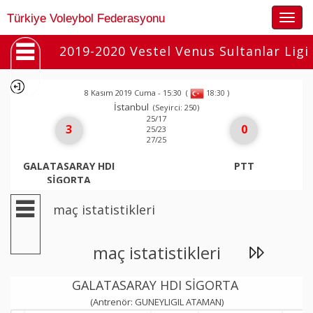
Togg
Türkiye Voleybol Federasyonu
navig
2019-2020 Vestel Venus Sultanlar Ligi
8 Kasım 2019 Cuma - 15:30
(
)
18:30
İstanbul
(Seyirci: 250)
25/17
3
0
25/23
27/25
GALATASARAY HDI
PTT
SİGORTA
maç istatistikleri
maç istatistikleri
GALATASARAY HDI SİGORTA
(Antrenör: GUNEYLIGIL ATAMAN)