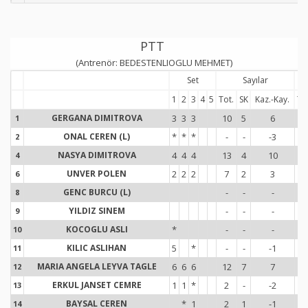
PTT
(Antrenör: BEDESTENLIOGLU MEHMET)
Set
Sayılar
1
2
3
4
5
Tot.
SK
Kaz.-Kay.
To
GERGANA DIMITROVA
3
3
3
10
5
6
1
1
1
ONAL CEREN (L)
*
*
*
-
-
-3
-
2
2
NASYA DIMITROVA
4
4
4
13
4
10
1
4
4
UNVER POLEN
2
2
2
7
2
3
8
6
6
GENC BURCU (L)
-
-
-
-
8
8
YILDIZ SINEM
-
-
-
-
9
9
KOCOGLU ASLI
*
-
-
-
-
10
1
KILIC ASLIHAN
5
*
-
-
-1
5
11
1
MARIA ANGELA LEYVA TAGLE
6
6
6
12
7
7
6
12
1
ERKUL JANSET CEMRE
1
1
*
2
-
-2
4
13
1
BAYSAL CEREN
*
1
2
1
-1
6
14
1