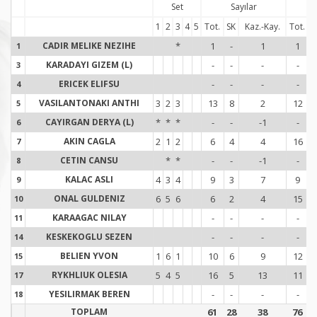
Set
Sayılar
S
1
2
3
4
5
Tot.
SK
Kaz.-Kay.
Tot.
CADIR MELIKE NEZIHE
*
1
-
1
1
1
1
KARADAYI GIZEM (L)
-
-
-
-
3
3
ERICEK ELIFSU
-
-
-
-
4
4
VASILANTONAKI ANTHI
3
2
3
13
8
2
12
5
5
CAYIRGAN DERYA (L)
*
*
*
-
-
-1
-
6
6
AKIN CAGLA
2
1
2
6
4
4
16
7
7
CETIN CANSU
*
*
-
-
-1
-
8
8
KALAC ASLI
4
3
4
9
3
7
9
9
9
ONAL GULDENIZ
6
5
6
6
2
4
15
10
1
KARAAGAC NILAY
-
-
-
-
11
1
KESKEKOGLU SEZEN
-
-
-
-
14
1
BELIEN YVON
1
6
1
10
6
9
12
15
1
RYKHLIUK OLESIA
5
4
5
16
5
13
11
17
1
YESILIRMAK BEREN
-
-
-
-
18
1
TOPLAM
61
28
38
76