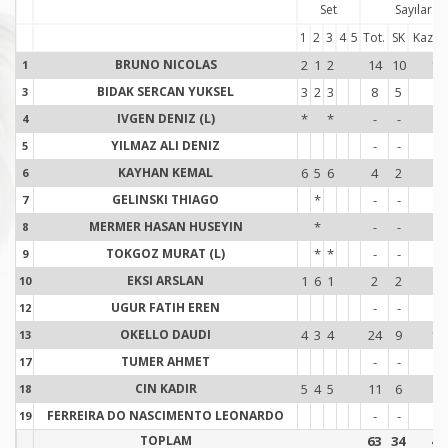
Set
Sayılar
1
2
3
4
5
Tot.
SK
Kaz.-K
BRUNO NICOLAS
2
1
2
14
10
11
1
1
BIDAK SERCAN YUKSEL
3
2
3
8
5
8
3
3
IVGEN DENIZ (L)
*
*
-
-
-
4
4
YILMAZ ALI DENIZ
-
-
-
5
5
KAYHAN KEMAL
6
5
6
4
2
2
6
6
GELINSKI THIAGO
*
-
-
-
7
7
MERMER HASAN HUSEYIN
*
-
-
-1
8
8
TOKGOZ MURAT (L)
*
*
-
-
-1
9
9
EKSI ARSLAN
1
6
1
2
2
1
10
1
UGUR FATIH EREN
-
-
-
12
1
OKELLO DAUDI
4
3
4
24
9
17
13
1
TUMER AHMET
-
-
-
17
1
CIN KADIR
5
4
5
11
6
6
18
1
FERREIRA DO NASCIMENTO LEONARDO
-
-
-
19
1
TOPLAM
63
34
43