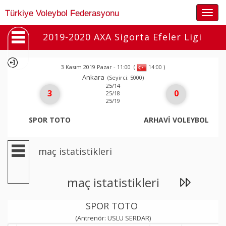
Togg
Türkiye Voleybol Federasyonu
navig
2019-2020 AXA Sigorta Efeler Ligi
3 Kasım 2019 Pazar - 11:00
(
)
14:00
Ankara
(Seyirci: 5000)
25/14
3
0
25/18
25/19
SPOR TOTO
ARHAVİ VOLEYBOL
maç istatistikleri
maç istatistikleri
SPOR TOTO
(Antrenör: USLU SERDAR)