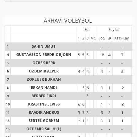
ARHAVİ VOLEYBOL
Set
Sayılar
1
2
3
4
5
Tot.
SK
Kaz.-Kay.
To
SAHIN UMUT
-
-
-
-
1
1
GUSTAVSSON FREDRIC BJORN
5
5
5
18
4
7
1
4
4
OZBEK BERK
-
-
-
-
5
5
OZDEMIR ALPER
4
4
4
4
-
3
6
6
ZORLUER BURHAN
-
-
-
-
7
7
ERKAN HAMDI
*
6
3
1
-2
8
8
BERBER FIKRI
*
-
-
-
-
9
9
KRASTINS ELVISS
6
6
1
-
-3
10
1
RAADIK ANDRUS
3
3
3
6
2
1
11
1
SERTEL GORKEM
*
1
1
3
1
1
13
1
OZDEMIR SALIH (L)
-
-
-
-
15
1