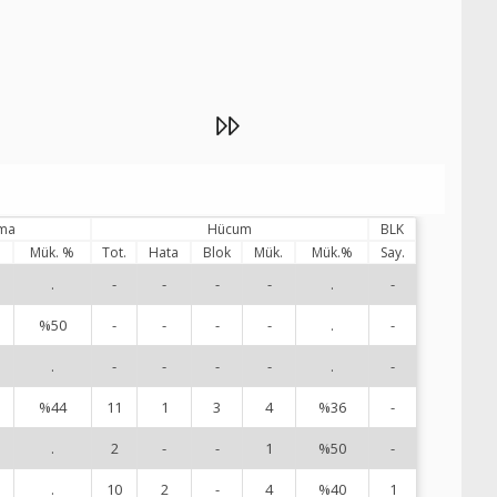
DataVolley
ama
Hücum
BLK
Mük. %
Tot.
Hata
Blok
Mük.
Mük.%
Say.
.
-
-
-
-
.
-
1
%50
-
-
-
-
.
-
3
.
-
-
-
-
.
-
4
%44
11
1
3
4
%36
-
6
.
2
-
-
1
%50
-
7
.
10
2
-
4
%40
1
9