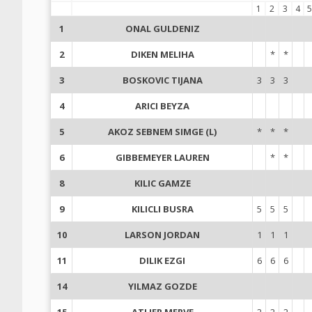
1
2
3
4
5
1
ONAL GULDENIZ
2
DIKEN MELIHA
*
*
3
BOSKOVIC TIJANA
3
3
3
4
ARICI BEYZA
5
AKOZ SEBNEM SIMGE (L)
*
*
*
6
GIBBEMEYER LAUREN
*
*
8
KILIC GAMZE
9
KILICLI BUSRA
5
5
5
10
LARSON JORDAN
1
1
1
11
DILIK EZGI
6
6
6
14
YILMAZ GOZDE
15
ATLIER MERVE
2
2
2