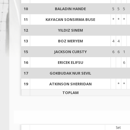
10
BALADIN HANDE
5
5
5
11
KAYACAN SONSIRMA BUSE
*
*
*
12
YILDIZ SINEM
13
BOZ MERYEM
4
4
15
JACKSON CURSTY
6
6
1
16
ERICEK ELIFSU
6
17
GOKBUDAK NUR SEVIL
19
ATKINSON SHERRIDAN
*
*
TOPLAM
Set